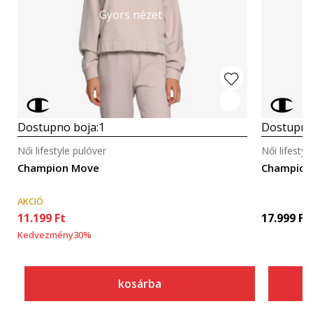
Gyors nézet
Dostupno boja:
1
Dostupno
Női lifestyle pulóver
Női lifestyl
Champion Move
Champion
AKCIÓ
11.199
Ft
17.999
Ft
Kedvezmény
30
%
kosárba