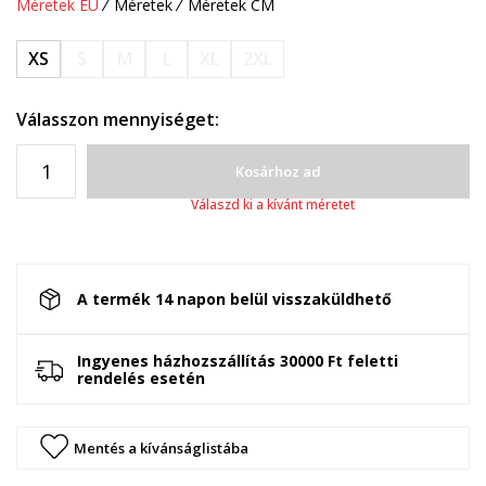
Méretek EU
Méretek
Méretek CM
XS
S
M
L
XL
2XL
Válasszon mennyiséget:
Kosárhoz ad
Válaszd ki a kívánt méretet
A termék 14 napon belül visszaküldhető
Ingyenes házhozszállítás 30000 Ft feletti
rendelés esetén
Mentés a kívánságlistába