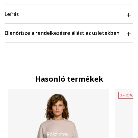
Leírás
Ellenőrizze a rendelkezésre állást az üzletekben
Hasonló termékek
2 = 20%, 3
Részletek