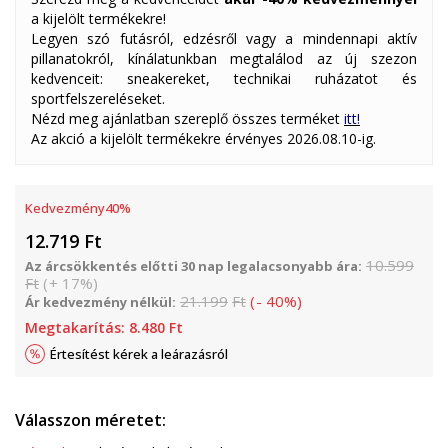
a kijelölt termékekre!
Legyen szó futásról, edzésről vagy a mindennapi aktív
pillanatokról, kínálatunkban megtalálod az új szezon
kedvenceit: sneakereket, technikai ruházatot és
sportfelszereléseket.
Nézd meg ajánlatban szereplő összes terméket
itt!
Az akció a kijelölt termékekre érvényes 2026.08.10-ig.
Kedvezmény
40
%
12.719
Ft
10.599
Az árcsökkentés előtti 30 nap legalacsonyabb ára:
Ft
(
+
17
%
)
21.199
Ft
(
-
40
%
)
Ár kedvezmény nélkül:
Megtakarítás:
8.480
Ft
Értesítést kérek a leárazásról
Válasszon méretet: