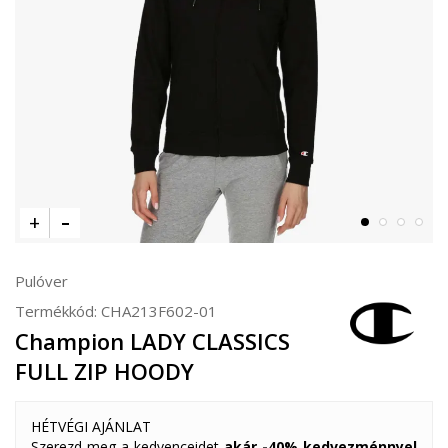
Pulóver
Termékkód:
CHA213F602-01
Champion LADY CLASSICS
FULL ZIP HOODY
HÉTVÉGI AJÁNLAT
Szerezd meg a kedvenceidet
akár -40% kedvezménnyel