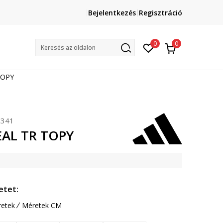
Lépj velünk kapcsolatba
Bejelentkezés
Regisztráció
online@sport-vision.hu
Mun
0
0
Keresés az oldalon
TOPY
341
EAL TR TOPY
etet:
etek
Méretek CM