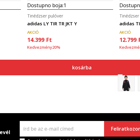
Dostupno boja:
1
Dostupno
Tinédzser pulóver
Tinédzser
adidas LY TIR TR JKT Y
adidas T
AKCIÓ
AKCIÓ
14.399
Ft
12.799
Kedvezmény
20
%
Kedvezmé
kosárba
Feliratkozo
levél