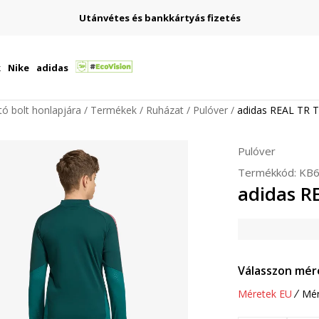
Utánvétes és bankkártyás fizetés
k
Nike
adidas
ító bolt honlapjára
Termékek
Ruházat
Pulóver
adidas REAL TR 
Pulóver
Termékkód:
KB6
adidas R
Válasszon mér
Méretek EU
Mér