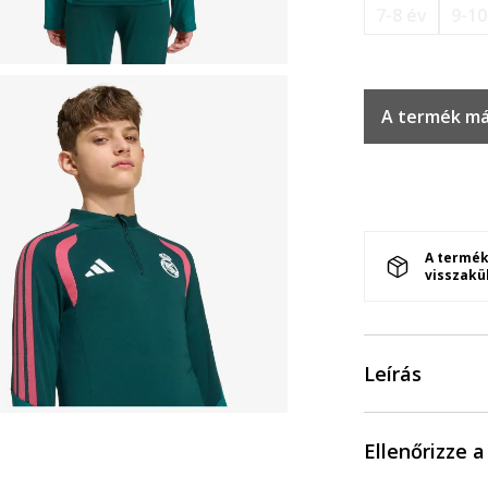
7-8 év
9-10
A termék má
A termék
visszakü
Leírás
Ellenőrizze 