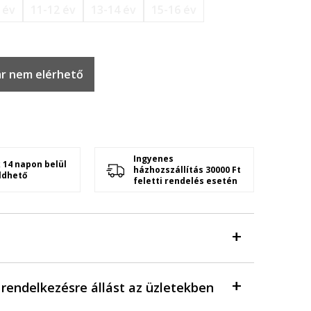
 év
11-12 év
13-14 év
15-16 év
r nem elérhető
Ingyenes
 14 napon belül
házhozszállítás 30000 Ft
ldhető
feletti rendelés esetén
a rendelkezésre állást az üzletekben