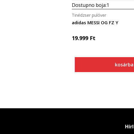
Dostupno boja:
1
Tinédzser pulóver
adidas MESSI OG FZ Y
19.999
Ft
kosárba
Hír