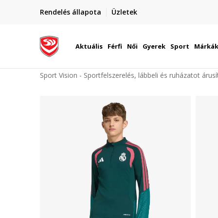
elünkre!
Rendelés állapota
Üzletek
Szállítás Magyarország területén
óinknak
Aktuális
Férfi
Női
Gyerek
Sport
Márká
Sport Vision - Sportfelszerelés, lábbeli és ruházatot árus