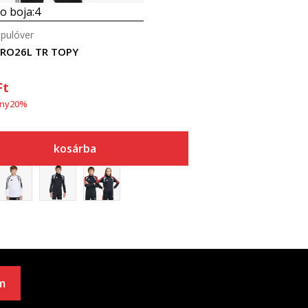
 boja:
4
 pulóver
IRO26L TR TOPY
Ft
ny
20
%
kosárba
m