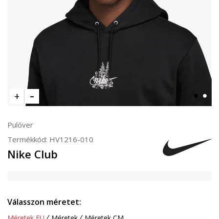
Pulóver
Termékkód:
HV1216-010
Nike Club
Válasszon méretet:
Méretek EU
Méretek
Méretek CM