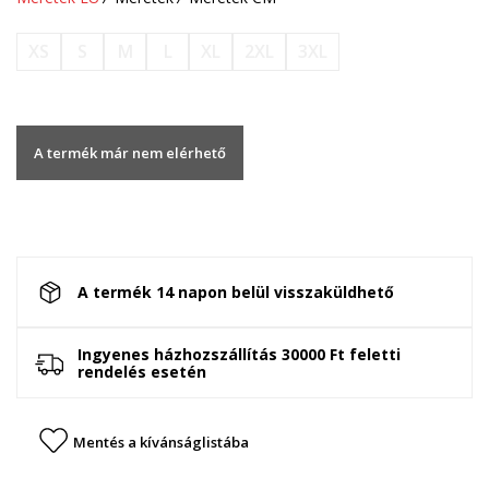
XS
S
M
L
XL
2XL
3XL
A termék már nem elérhető
A termék 14 napon belül visszaküldhető
Ingyenes házhozszállítás 30000 Ft feletti
rendelés esetén
Mentés a kívánságlistába