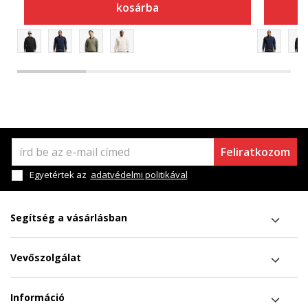
kosárba
Feliratkozom
Egyetértek az
adatvédelmi politikával
Segítség a vásárlásban
Vevőszolgálat
Információ