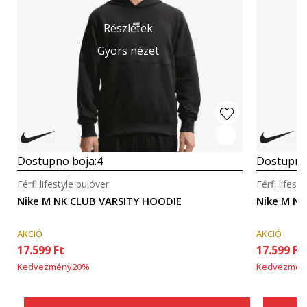
Részletek
Gyors nézet
Dostupno boja:
4
Dostupno
Férfi lifestyle pulóver
Férfi lifest
Nike M NK CLUB VARSITY HOODIE
Nike M N
AKCIÓ
AKCIÓ
17.599
Ft
17.599
Ft
Kedvezmény
20
%
Kedvezmén