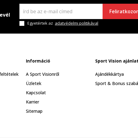
Feliratkozo
levél
Egyetértek az
adatvédelmi politikával
Információ
Sport Vision ajánla
feltételek
A Sport Visionről
Ajándékkártya
Üzletek
Sport & Bonus szabá
Kapcsolat
Karrier
Sitemap