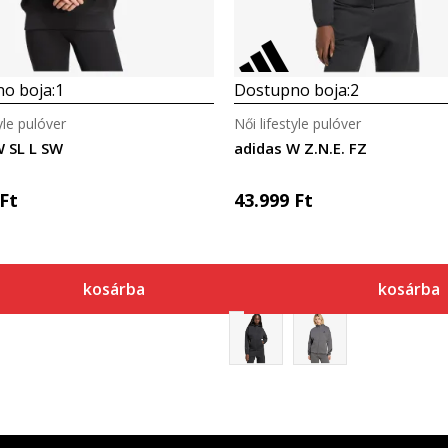
o boja:
1
Dostupno boja:
2
yle pulóver
Női lifestyle pulóver
W SL L SW
adidas W Z.N.E. FZ
Ft
43.999
Ft
kosárba
kosárba