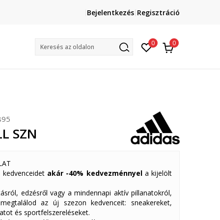
Lépj velünk kapcsolatba
Bejelentkezés
Regisztráció
online@sport-vision.hu
Mun
0
0
Keresés az oldalon
895
LL SZN
LAT
 kedvenceidet
akár -40% kedvezménnyel
a kijelölt
ásról, edzésről vagy a mindennapi aktív pillanatokról,
 megtalálod az új szezon kedvenceit: sneakereket,
atot és sportfelszereléseket.