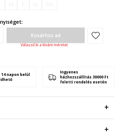
S
M
L
XL
2XL
nyiséget:
Kosárhoz ad
Válaszd ki a kívánt méretet
Ingyenes
 14 napon belül
házhozszállítás 30000 Ft
ldhető
feletti rendelés esetén