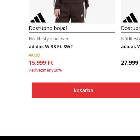
Dostupno boja:
1
Dostupn
Női lifestyle pulóver
Női lifest
adidas W 3S FL SWT
adidas 
AKCIÓ
15.999
Ft
27.999
Kedvezmény
20
%
kosárba