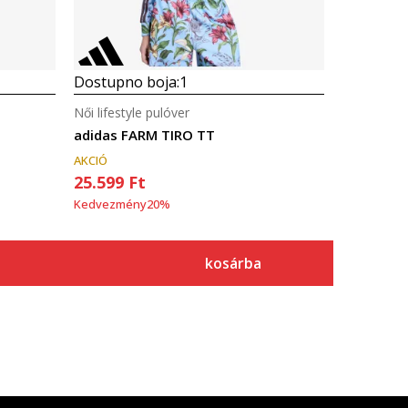
Dostupno boja:
1
Női lifestyle pulóver
adidas FARM TIRO TT
AKCIÓ
25.599
Ft
Kedvezmény
20
%
kosárba