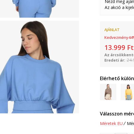
Nézd meg aján
Az akció a kije
AJÁNLAT
Kedvezmény
44
13.999
Ft
Az árcsökkenté
24.
Eredeti ár:
Elérhető külö
Válasszon mér
Méretek EU
Mér