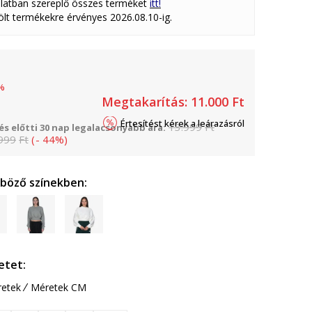
latban szereplő összes terméket
itt!
lölt termékekre érvényes 2026.08.10-ig.
%
Megtakarítás:
11.000
Ft
Értesítést kérek a leárazásról
13.999
Ft
s előtti 30 nap legalacsonyabb ára:
999
Ft
(
-
44
%
)
nböző színekben:
etet:
etek
Méretek CM