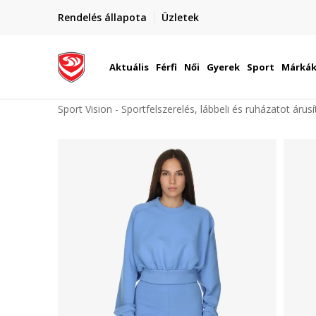
elünkre!
Rendelés állapota
Üzletek
Szállítás Magyarország területén
óinknak
Aktuális
Férfi
Női
Gyerek
Sport
Márká
Sport Vision - Sportfelszerelés, lábbeli és ruházatot árus