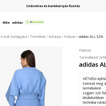
Utánvétes és bankkártyás fizetés
k
Nike
adidas
ító bolt honlapjára
Termékek
Ruházat
Pulóver
adidas ALL SZN
Pulóver
Termékkód:
JV9
adidas A
HÉTVÉGI AJÁN
Szerezd meg a
termékekre!
Legyen szó fut
kínálatunkban
technikai ruház