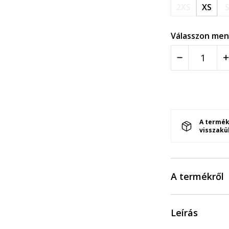
2XS
XS
Válasszon men
A termék
visszakü
A termékről
Leírás