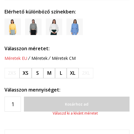
Elérhető különböző színekben:
Válasszon méretet:
Méretek EU
Méretek
Méretek CM
2XS
XS
S
M
L
XL
2XL
Válasszon mennyiséget:
Kosárhoz ad
Válaszd ki a kívánt méretet