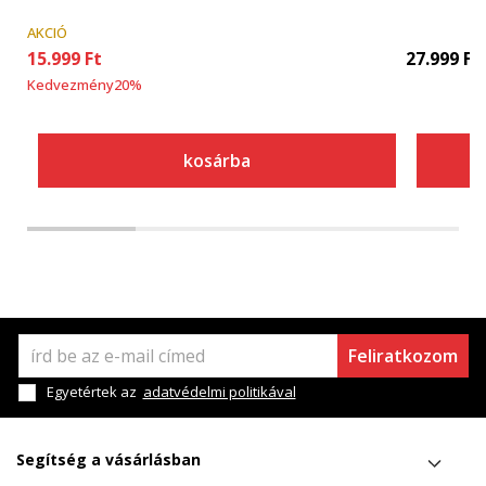
AKCIÓ
15.999
Ft
27.999
Ft
Kedvezmény
20
%
kosárba
Feliratkozom
Egyetértek az
adatvédelmi politikával
Segítség a vásárlásban