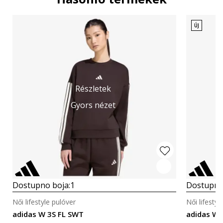
ÚJ
Részletek
Gyors nézet
Dostupno boja:
1
Dostupno
Női lifestyle pulóver
Női lifestyl
adidas W 3S FL SWT
adidas W 