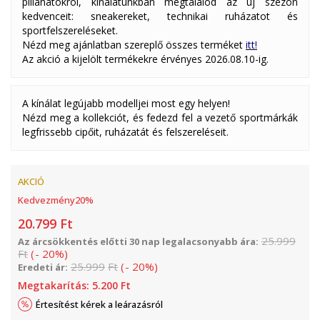
pillanatokról, kínálatunkban megtalálod az új szezon
kedvenceit: sneakereket, technikai ruházatot és
sportfelszereléseket.
Nézd meg ajánlatban szereplő összes terméket
itt!
Az akció a kijelölt termékekre érvényes 2026.08.10-ig.
A kínálat legújabb modelljei most egy helyen!
Nézd meg a kollekciót, és fedezd fel a vezető sportmárkák
legfrissebb cipőit, ruházatát és felszereléseit.
AKCIÓ
Kedvezmény
20
%
20.799
Ft
25.999
Az árcsökkentés előtti 30 nap legalacsonyabb ára:
Ft
(
-
20
%
)
25.999
Ft
(
-
20
%
)
Eredeti ár:
Megtakarítás:
5.200
Ft
Értesítést kérek a leárazásról