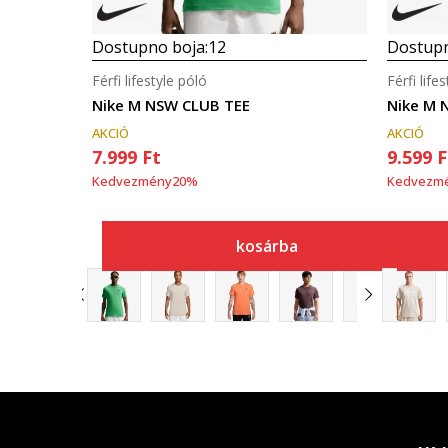
Dostupno boja:
12
Dostupn
Férfi lifestyle póló
Férfi life
Nike M NSW CLUB TEE
Nike M 
AKCIÓ
AKCIÓ
7.999
Ft
9.599
F
Kedvezmény
20
%
Kedvezm
kosárba