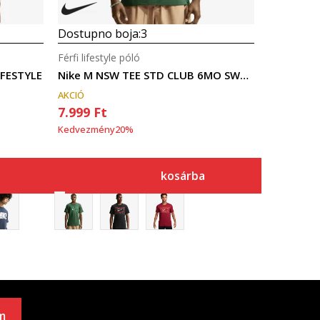
Dostupno boja:
3
Férfi lifestyle póló
IFESTYLE
Nike M NSW TEE STD CLUB 6MO SWOOSH
AKCIÓ
7.999
Ft
Kedvezmény
20
%
kosárba
m