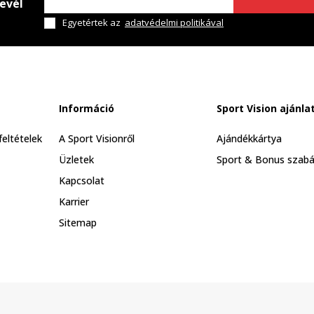
levél
Egyetértek az
adatvédelmi politikával
Információ
Sport Vision ajánla
feltételek
A Sport Visionről
Ajándékkártya
Üzletek
Sport & Bonus szabá
Kapcsolat
Karrier
Sitemap