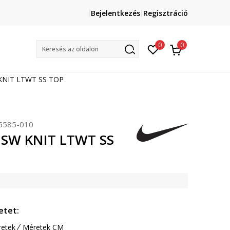
Lépj velünk kapcsolatba
Bejelentkezés
Regisztráció
online@sport-vision.hu
Mun
0
0
Keresés az oldalon
KNIT LTWT SS TOP
585-010
NSW KNIT LTWT SS
etet:
etek
Méretek CM