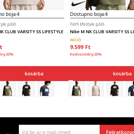
o boja:
4
Dostupno boja:
4
style póló
Férfi lifestyle póló
NK CLUB VARSITY SS LIFESTYLE
Nike M NK CLUB VARSITY SS L
AKCIÓ
t
9.599
Ft
ény
20
%
Kedvezmény
20
%
kosárba
kosárba
Feliratkozo