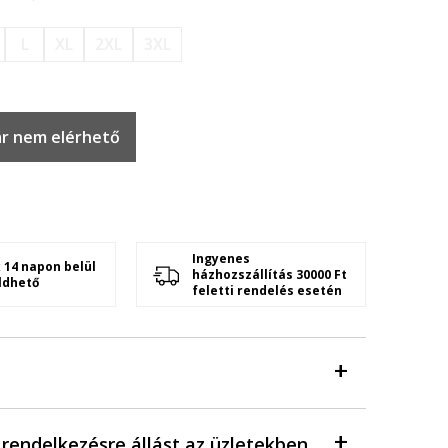
L
XL
2XL
3XL
r nem elérhető
Ingyenes
 14 napon belül
házhozszállítás 30000 Ft
ldhető
feletti rendelés esetén
a rendelkezésre állást az üzletekben