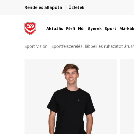
elünkre!
Rendelés állapota
Üzletek
Szállítás Magyarország területén
óinknak
Aktuális
Férfi
Női
Gyerek
Sport
Márká
Sport Vision - Sportfelszerelés, lábbeli és ruházatot árus