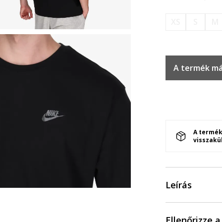
XS
S
M
A termék má
A termék
visszakü
Leírás
Ellenőrizze 