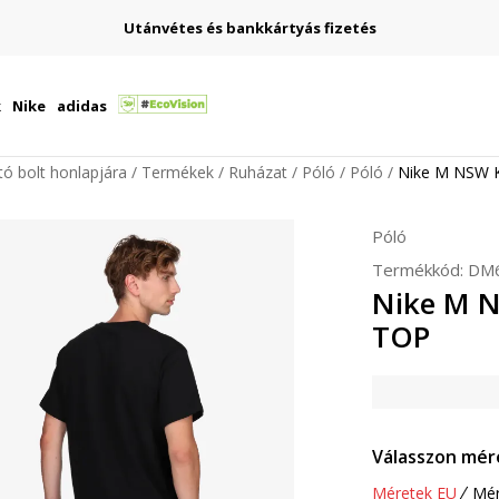
Utánvétes és bankkártyás fizetés
k
Nike
adidas
ító bolt honlapjára
Termékek
Ruházat
Póló
Póló
Nike M NSW 
Póló
Termékkód:
DM6
Nike M 
TOP
Válasszon mér
Méretek EU
Mér