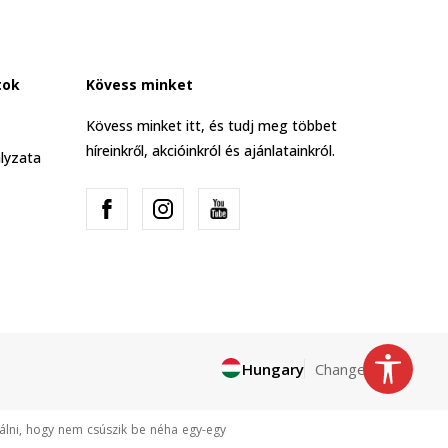
tok
Kövess minket
Kövess minket itt, és tudj meg többet
híreinkről, akcióinkról és ajánlatainkról.
lyzata
Hungary
Change
tálni, hogy nem csúszik be néha egy-egy