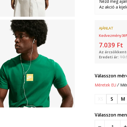
Nézd meg aján
Az akció a kije
AJÁNLAT
Kedvezmény
36
7.039
Ft
Az árcsökkenté
10.
Eredeti ár:
Válasszon mér
Méretek EU
Mér
XS
S
M
Válasszon men