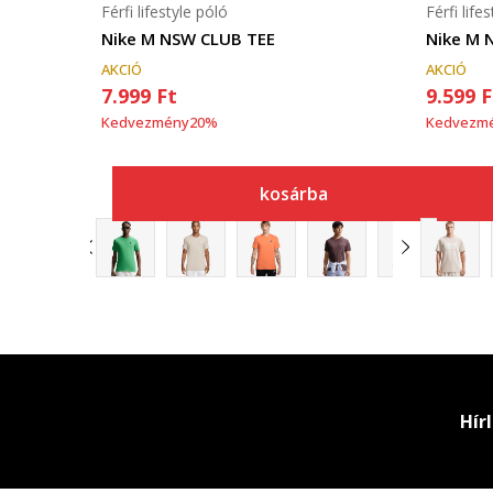
Férfi lifestyle póló
Férfi life
Nike M NSW CLUB TEE
Nike M 
AKCIÓ
AKCIÓ
7.999
Ft
9.599
F
Kedvezmény
20
%
Kedvezm
kosárba
Hír