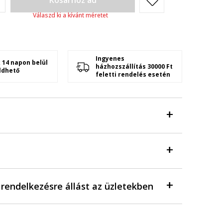
Kosárhoz ad
Válaszd ki a kívánt méretet
Ingyenes
 14 napon belül
házhozszállítás 30000 Ft
ldhető
feletti rendelés esetén
a rendelkezésre állást az üzletekben