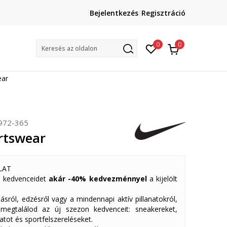
Lépj velünk kapcsolatba
Bejelentkezés
Regisztráció
online@sport-vision.hu
Mun
0
0
Keresés az oldalon
ear
972-365
rtswear
LAT
 kedvenceidet
akár -40% kedvezménnyel
a kijelölt
ásról, edzésről vagy a mindennapi aktív pillanatokról,
 megtalálod az új szezon kedvenceit: sneakereket,
atot és sportfelszereléseket.