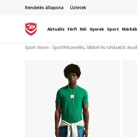
elünkre!
Rendelés állapota
Üzletek
Szállítás Magyarország területén
óinknak
Aktuális
Férfi
Női
Gyerek
Sport
Márká
Sport Vision - Sportfelszerelés, lábbeli és ruházatot árus