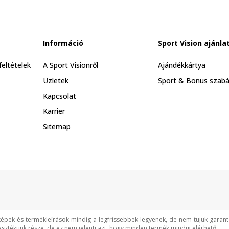
Információ
Sport Vision ajánla
feltételek
A Sport Visionről
Ajándékkártya
Üzletek
Sport & Bonus szabá
Kapcsolat
Karrier
Sitemap
képek és termékleírások mindig a legfrissebbek legyenek, de nem tujuk garan
asztékunk része, de ez nem jelenti azt, hogy minden termék mindig elérhető.