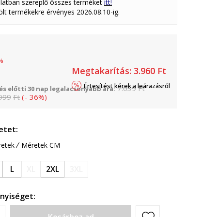
latban szereplő összes terméket
itt!
lölt termékekre érvényes 2026.08.10-ig.
%
Megtakarítás:
3.960
Ft
Értesítést kérek a leárazásról
7.039
Ft
s előtti 30 nap legalacsonyabb ára:
999
Ft
(
-
36
%
)
etet:
etek
Méretek CM
L
XL
2XL
3XL
nyiséget: