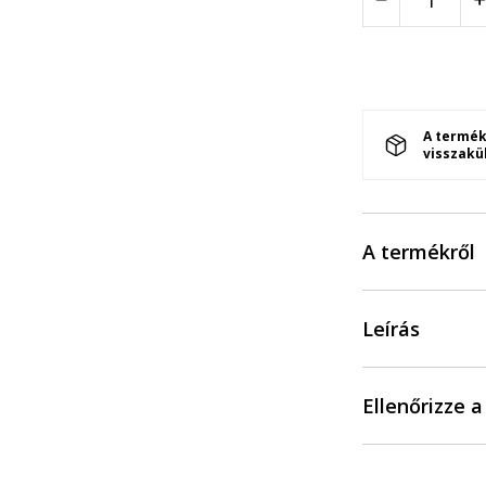
A termék
visszakü
A termékről
Leírás
Ellenőrizze 