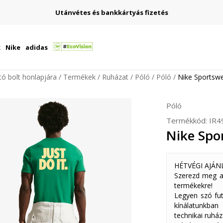
Utánvétes és bankkártyás fizetés
k
Nike
adidas
ító bolt honlapjára
Termékek
Ruházat
Póló
Póló
Nike Sportsw
Póló
Termékkód:
IR4
Nike Spo
HÉTVÉGI AJÁN
Szerezd meg a
termékekre!
Legyen szó fut
kínálatunkban
technikai ruház