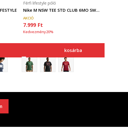
Férfi lifestyle póló
IFESTYLE
Nike M NSW TEE STD CLUB 6MO SWOOSH
AKCIÓ
7.999
Ft
Kedvezmény
20
%
kosárba
m