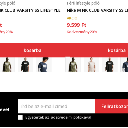
style póló
Férfi lifestyle póló
NK CLUB VARSITY SS LIFESTYLE
Nike M NK CLUB VARSITY SS L
AKCIÓ
t
9.599
Ft
ény
20
%
Kedvezmény
20
%
kosárba
kosárba
Feliratkozo
levél
Egyetértek az
adatvédelmi politikával