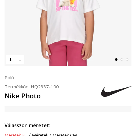
Póló
Termékkód:
HQ2337-100
Nike Photo
Válasszon méretet:
Méretek EU
Méretek
Méretek CM