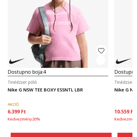
Részletek
Gyors nézet
Dostupno boja:
4
Dostupno
Tinédzser póló
Tinédzser 
Nike G NSW TEE BOXY ESSNTL LBR
Nike G NS
AKCIÓ
6.399
Ft
10.559
Ft
Kedvezmény
20
%
Kedvezmén