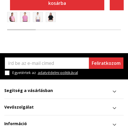
kosárba
Feliratkozom
Egyetértek az
adatvédelmi politikával
Segítség a vásárlásban
Vevőszolgálat
Információ