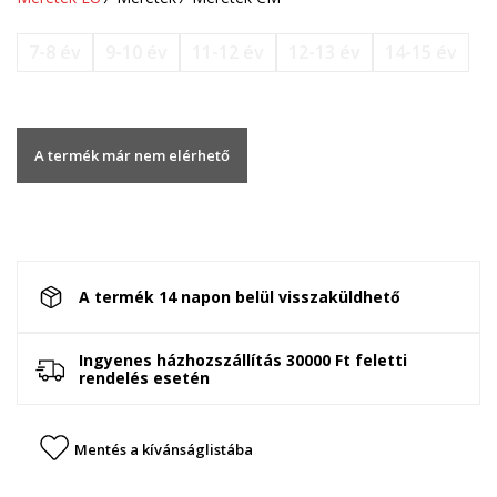
7-8 év
9-10 év
11-12 év
12-13 év
14-15 év
A termék már nem elérhető
A termék 14 napon belül visszaküldhető
Ingyenes házhozszállítás 30000 Ft feletti
rendelés esetén
Mentés a kívánságlistába