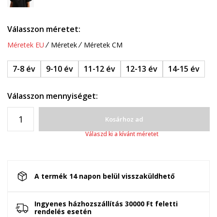
Válasszon méretet:
Méretek EU
Méretek
Méretek CM
7-8 év
9-10 év
11-12 év
12-13 év
14-15 év
Válasszon mennyiséget:
Kosárhoz ad
Válaszd ki a kívánt méretet
A termék 14 napon belül visszaküldhető
Ingyenes házhozszállítás 30000 Ft feletti
rendelés esetén