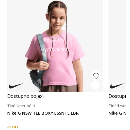
Részletek
Gyors nézet
Dostupno boja:
4
Dostupno
Tinédzser póló
Tinédzser 
Nike G NSW TEE BOXY ESSNTL LBR
Nike G NS
AKCIÓ