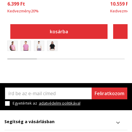
6.399
Ft
10.559
Ft
Kedvezmény
20
%
Kedvezmén
kosárba
Feliratkozom
Egyetértek az
adatvédelmi politikával
Segítség a vásárlásban