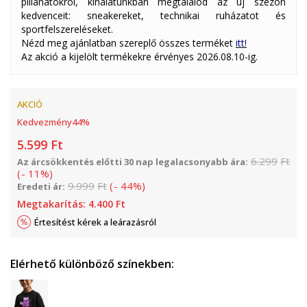
pillanatokról, kínálatunkban megtalálod az új szezon
kedvenceit: sneakereket, technikai ruházatot és
sportfelszereléseket.
Nézd meg ajánlatban szereplő összes terméket
itt!
Az akció a kijelölt termékekre érvényes 2026.08.10-ig.
AKCIÓ
Kedvezmény
44
%
5.599
Ft
6.299
Ft
Az árcsökkentés előtti 30 nap legalacsonyabb ára:
(
-
11
%
)
9.999
Ft
(
-
44
%
)
Eredeti ár:
Megtakarítás:
4.400
Ft
Értesítést kérek a leárazásról
Elérhető különböző színekben: