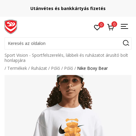
Utánvétes és bankkártyás fizetés
0
0
Keresés az oldalon
Sport Vision - Sportfelszerelés, lábbeli és ruházatot árusító bolt
honlapjára
Termékek
Ruházat
Póló
Póló
Nike Boxy Bear