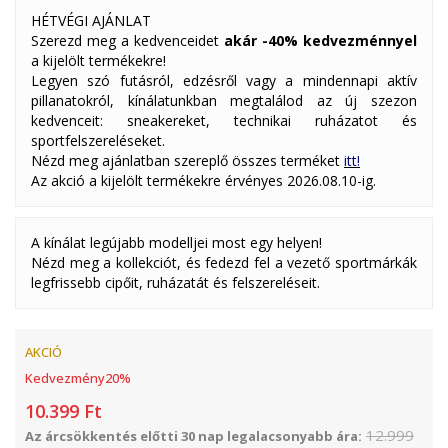
HÉTVÉGI AJÁNLAT
Szerezd meg a kedvenceidet
akár -40% kedvezménnyel
a kijelölt termékekre!
Legyen szó futásról, edzésről vagy a mindennapi aktív
pillanatokról, kínálatunkban megtalálod az új szezon
kedvenceit: sneakereket, technikai ruházatot és
sportfelszereléseket.
Nézd meg ajánlatban szereplő összes terméket
itt!
Az akció a kijelölt termékekre érvényes 2026.08.10-ig.
A kínálat legújabb modelljei most egy helyen!
Nézd meg a kollekciót, és fedezd fel a vezető sportmárkák
legfrissebb cipőit, ruházatát és felszereléseit.
AKCIÓ
Kedvezmény
20
%
10.399
Ft
12.999
Az árcsökkentés előtti 30 nap legalacsonyabb ára: