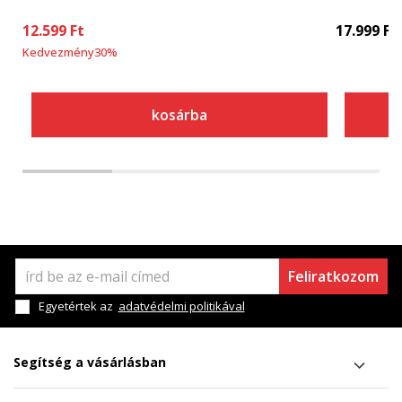
12.599
Ft
17.999
Ft
Kedvezmény
30
%
kosárba
Feliratkozom
Egyetértek az
adatvédelmi politikával
Segítség a vásárlásban