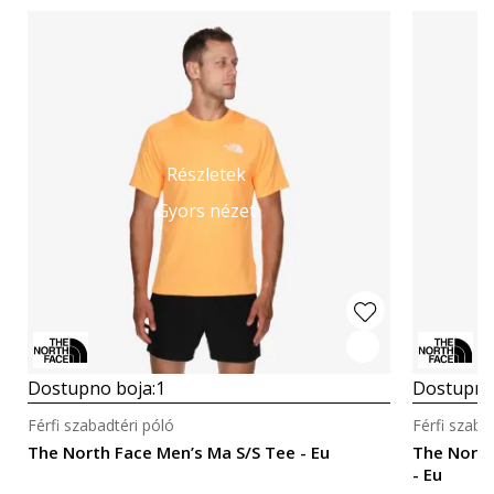
Részletek
Gyors nézet
Dostupno boja:
1
Dostupno
Férfi szabadtéri póló
Férfi szaba
The North Face Men’s Ma S/S Tee - Eu
The North
- Eu