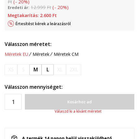
Ft
(
-
20
%
)
12.999
Ft
(
-
20
%
)
Eredeti ár:
Megtakarítás:
2.600
Ft
Értesítést kérek a leárazásról
Válasszon méretet:
Méretek EU
Méretek
Méretek CM
XS
S
M
L
XL
2XL
Válasszon mennyiséget:
Kosárhoz ad
Válaszd ki a kívánt méretet
A termék 14 napon belül visszaküldhető