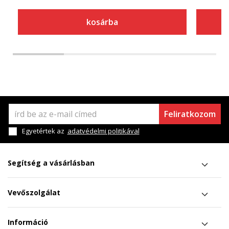
kosárba
Feliratkozom
Egyetértek az
adatvédelmi politikával
Segítség a vásárlásban
Vevőszolgálat
Információ