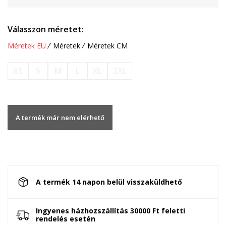
Válasszon méretet:
Méretek EU
Méretek
Méretek CM
XS
S
M
L
XL
2XL
A termék már nem elérhető
A termék 14 napon belül visszaküldhető
Ingyenes házhozszállítás 30000 Ft feletti
rendelés esetén