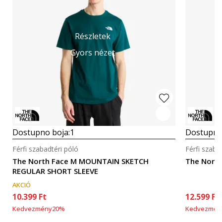
Részletek
Gyors nézet
Dostupno boja:
1
Dostupno
Férfi szabadtéri póló
Férfi szaba
The North Face M MOUNTAIN SKETCH
The North
REGULAR SHORT SLEEVE
AKCIÓ
10.399
Ft
12.599
Ft
Kedvezmény
20
%
Kedvezmén