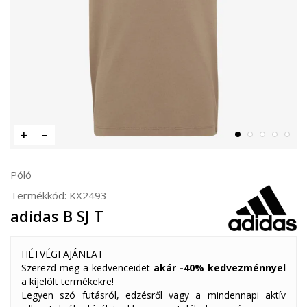
Póló
Termékkód:
KX2493
adidas B SJ T
HÉTVÉGI AJÁNLAT
Szerezd meg a kedvenceidet
akár -40% kedvezménnyel
a kijelölt termékekre!
Legyen szó futásról, edzésről vagy a mindennapi aktív