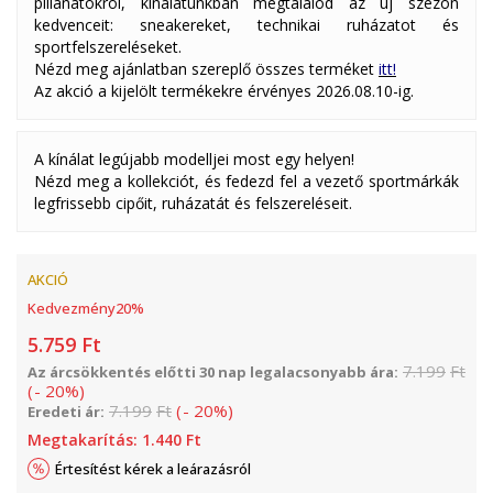
pillanatokról, kínálatunkban megtalálod az új szezon
kedvenceit: sneakereket, technikai ruházatot és
sportfelszereléseket.
Nézd meg ajánlatban szereplő összes terméket
itt!
Az akció a kijelölt termékekre érvényes 2026.08.10-ig.
A kínálat legújabb modelljei most egy helyen!
Nézd meg a kollekciót, és fedezd fel a vezető sportmárkák
legfrissebb cipőit, ruházatát és felszereléseit.
AKCIÓ
Kedvezmény
20
%
5.759
Ft
7.199
Ft
Az árcsökkentés előtti 30 nap legalacsonyabb ára:
(
-
20
%
)
7.199
Ft
(
-
20
%
)
Eredeti ár:
Megtakarítás:
1.440
Ft
Értesítést kérek a leárazásról