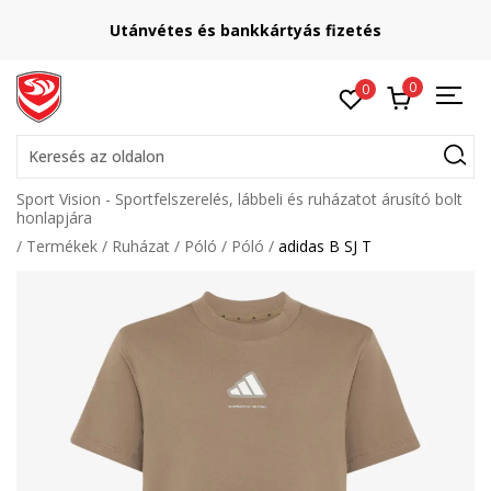
Utánvétes és bankkártyás fizetés
0
0
Keresés az oldalon
Sport Vision - Sportfelszerelés, lábbeli és ruházatot árusító bolt
honlapjára
Termékek
Ruházat
Póló
Póló
adidas B SJ T