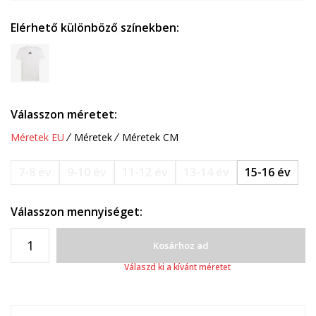
Elérhető különböző színekben:
Válasszon méretet:
Méretek EU
Méretek
Méretek CM
7-8 év
9-10 év
11-12 év
13-14 év
15-16 év
Válasszon mennyiséget:
Kosárhoz ad
Válaszd ki a kívánt méretet