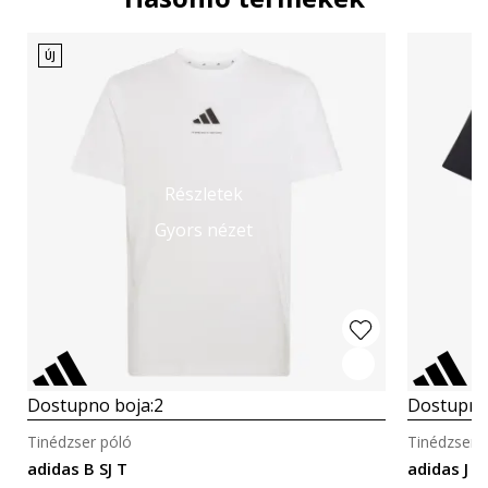
ÚJ
Részletek
Gyors nézet
Dostupno boja:
2
Dostupno
Tinédzser póló
Tinédzser 
adidas B SJ T
adidas J 