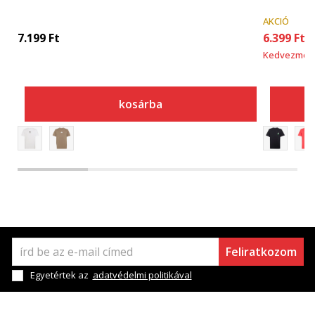
AKCIÓ
7.199
Ft
6.399
Ft
Kedvezmén
kosárba
Feliratkozom
Egyetértek az
adatvédelmi politikával