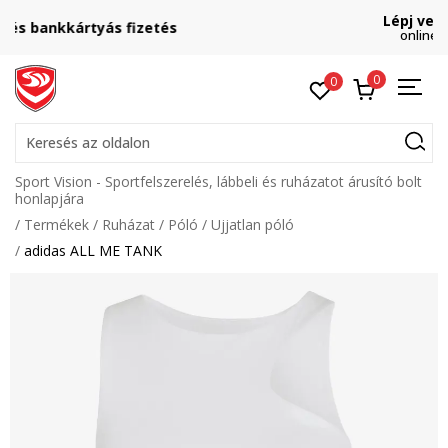
Lépj velünk kapcsolatba
online@sport-vision.hu
0
0
Keresés az oldalon
Sport Vision - Sportfelszerelés, lábbeli és ruházatot árusító bolt
honlapjára
Termékek
Ruházat
Póló
Ujjatlan póló
adidas ALL ME TANK