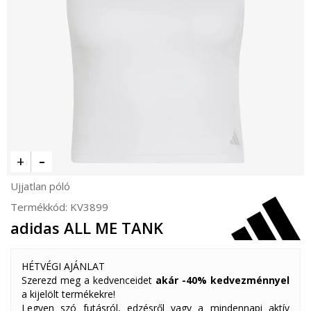
Ujjatlan póló
Termékkód:
KV3899
adidas ALL ME TANK
HÉTVÉGI AJÁNLAT
Szerezd meg a kedvenceidet
akár -40% kedvezménnyel
a kijelölt termékekre!
Legyen szó futásról, edzésről vagy a mindennapi aktív