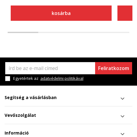
kosárba
Feliratkozom
Egyetértek az
adatvédelmi politikával
Segítség a vásárlásban
Vevőszolgálat
Információ