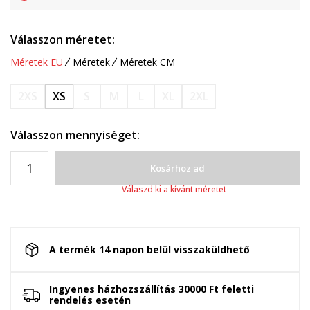
Válasszon méretet:
Méretek EU
Méretek
Méretek CM
2XS
XS
S
M
L
XL
2XL
Válasszon mennyiséget:
Kosárhoz ad
Válaszd ki a kívánt méretet
A termék 14 napon belül visszaküldhető
Ingyenes házhozszállítás 30000 Ft feletti
rendelés esetén