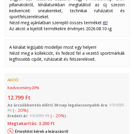
pillanatokról, kínálatunkban megtalálod az új szezon
kedvenceit: sneakereket, technikai ruházatot és
sportfelszereléseket.
Nézd meg ajánlatban szereplő összes terméket
itt!
Az akció a kijelölt termékekre érvényes 2026.08.10-ig.
A kínálat legújabb modelljei most egy helyen!
Nézd meg a kollekciót, és fedezd fel a vezető sportmárkák
legfrissebb cipőit, ruházatát és felszereléseit.
AKCIÓ
Kedvezmény
20
%
12.799
Ft
15.999
Az árcsökkentés előtti 30 nap legalacsonyabb ára:
Ft
(
-
20
%
)
15.999
Ft
(
-
20
%
)
Eredeti ár:
Megtakarítás:
3.200
Ft
Értesítést kérek a leárazásról