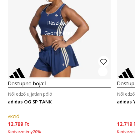
Részletek
Gyors nézet
Dostupno boja:
1
Dostupno
Női edző ujjatlan póló
Női edző uj
adidas OG SP TANK
adidas Y
AKCIÓ
12.799
Ft
12.719
Ft
Kedvezmény
20
%
Kedvezmén