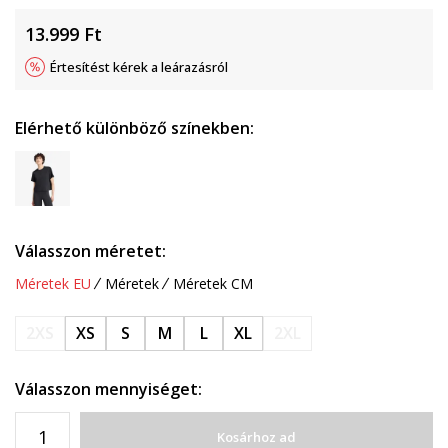
13.999
Ft
Értesítést kérek a leárazásról
Elérhető különböző színekben:
Válasszon méretet:
Méretek EU
Méretek
Méretek CM
2XS
XS
S
M
L
XL
2XL
Válasszon mennyiséget:
Kosárhoz ad