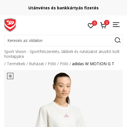
Utánvétes és bankkártyás fizetés
0
0
Keresés az oldalon
Sport Vision - Sportfelszerelés, lábbeli és ruházatot árusító bolt
honlapjára
Termékek
Ruházat
Póló
Póló
adidas W MOTION G T
ÚJ