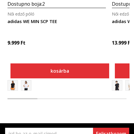
Dostupno boja:
2
Dostupno
Női edző póló
Női edző p
adidas WE MIN SCP TEE
adidas W
9.999
Ft
13.999
Ft
kosárba
Feliratkozom