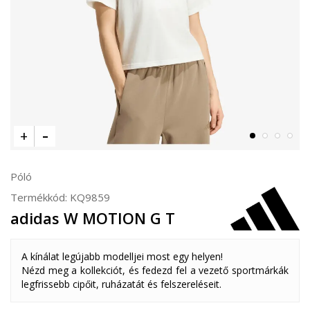
Póló
Termékkód:
KQ9859
adidas W MOTION G T
A kínálat legújabb modelljei most egy helyen!
Nézd meg a kollekciót, és fedezd fel a vezető sportmárkák
legfrissebb cipőit, ruházatát és felszereléseit.