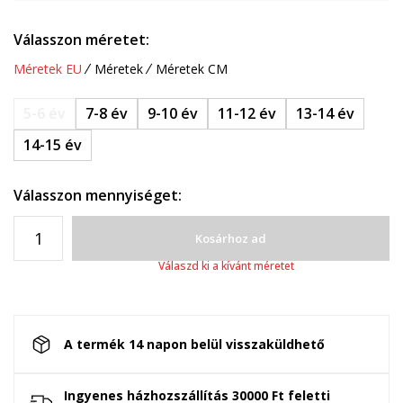
Válasszon méretet:
Méretek EU
Méretek
Méretek CM
5-6 év
7-8 év
9-10 év
11-12 év
13-14 év
14-15 év
Válasszon mennyiséget:
Kosárhoz ad
Válaszd ki a kívánt méretet
A termék 14 napon belül visszaküldhető
Ingyenes házhozszállítás 30000 Ft feletti