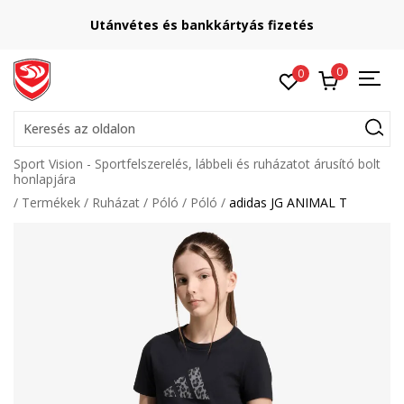
Utánvétes és bankkártyás fizetés
0
0
Keresés az oldalon
Sport Vision - Sportfelszerelés, lábbeli és ruházatot árusító bolt
honlapjára
Termékek
Ruházat
Póló
Póló
adidas JG ANIMAL T