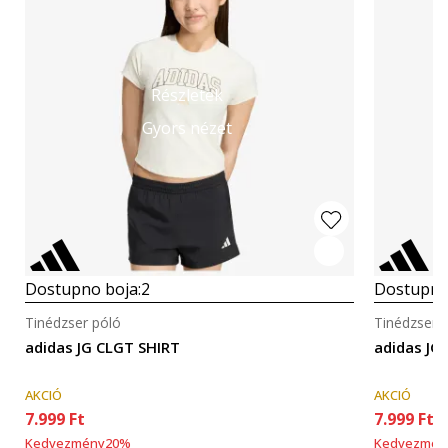
Részletek
Gyors nézet
Dostupno boja:
2
Dostupno
Tinédzser póló
Tinédzser 
adidas JG CLGT SHIRT
adidas JG
AKCIÓ
AKCIÓ
7.999
Ft
7.999
Ft
Kedvezmény
20
%
Kedvezmén