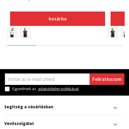
kosárba
Feliratkozom
Egyetértek az
adatvédelmi politikával
Segítség a vásárlásban
Vevőszolgálat