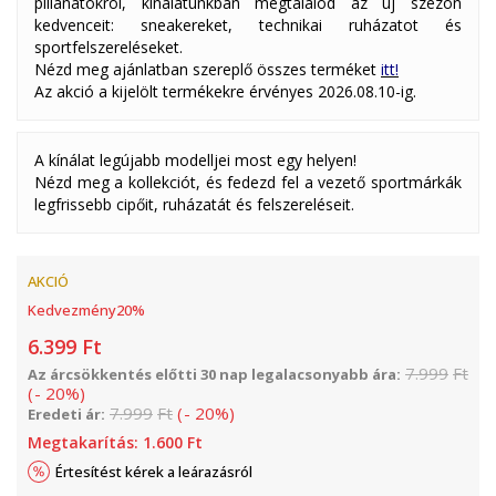
pillanatokról, kínálatunkban megtalálod az új szezon
kedvenceit: sneakereket, technikai ruházatot és
sportfelszereléseket.
Nézd meg ajánlatban szereplő összes terméket
itt!
Az akció a kijelölt termékekre érvényes 2026.08.10-ig.
A kínálat legújabb modelljei most egy helyen!
Nézd meg a kollekciót, és fedezd fel a vezető sportmárkák
legfrissebb cipőit, ruházatát és felszereléseit.
AKCIÓ
Kedvezmény
20
%
6.399
Ft
7.999
Ft
Az árcsökkentés előtti 30 nap legalacsonyabb ára:
(
-
20
%
)
7.999
Ft
(
-
20
%
)
Eredeti ár:
Megtakarítás:
1.600
Ft
Értesítést kérek a leárazásról