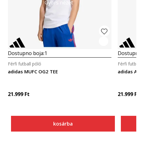
Gyors nézet
Dostupno boja:
1
Dostupno
Férfi futball póló
Férfi futbal
adidas MUFC OG2 TEE
adidas AF
21.999
Ft
21.999
Ft
kosárba