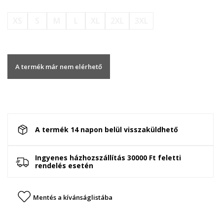
XS
S
M
L
XL
2XL
3XL
A termék már nem elérhető
A termék 14 napon belül visszaküldhető
Ingyenes házhozszállítás 30000 Ft feletti
rendelés esetén
Mentés a kívánságlistába