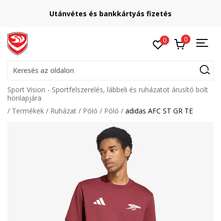
Utánvétes és bankkártyás fizetés
0
0
Keresés az oldalon
Sport Vision - Sportfelszerelés, lábbeli és ruházatot árusító bolt
honlapjára
Termékek
Ruházat
Póló
Póló
adidas AFC ST GR TE