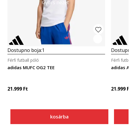
Gyors nézet
Dostupno boja:
1
Dostupno
Férfi futball póló
Férfi futbal
adidas MUFC OG2 TEE
adidas AF
21.999
Ft
21.999
Ft
kosárba