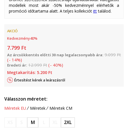
modellek most akár -50% kedvezménnyel elérhetők a
promóció időtartama alatt. A teljes kollekciót
itt
találod.
AKCIÓ
Kedvezmény
40
%
7.799
Ft
9.099
Ft
Az árcsökkentés előtti 30 nap legalacsonyabb ára:
(
-
14
%
)
12.999
Ft
(
-
40
%
)
Eredeti ár:
Megtakarítás:
5.200
Ft
Értesítést kérek a leárazásról
Válasszon méretet:
Méretek EU
Méretek
Méretek CM
XS
S
M
L
XL
2XL