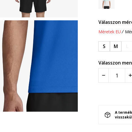
Válasszon mér
Méretek EU
Mér
S
M
L
Válasszon men
A termék
visszakü