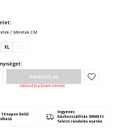
etet:
etek
Méretek CM
XL
2XL
nyiséget:
Kosárhoz ad
Válaszd ki a kívánt méretet
Ingyenes
 14 napon belül
házhozszállítás 30000 Ft
ldhető
feletti rendelés esetén