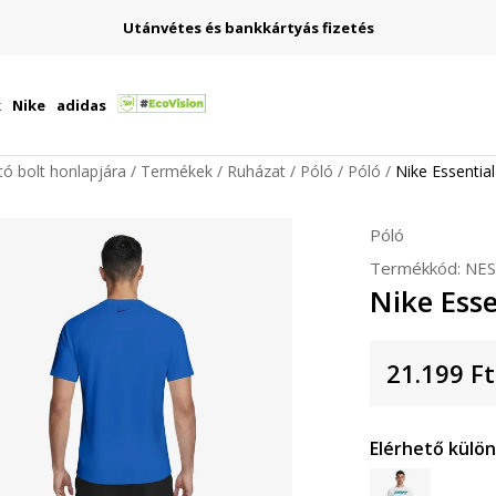
Utánvétes és bankkártyás fizetés
k
Nike
adidas
ító bolt honlapjára
Termékek
Ruházat
Póló
Póló
Nike Essential
Póló
Termékkód:
NES
Nike Esse
21.199
Ft
Elérhető külö