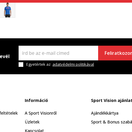
Feliratkozo
levél
Egyetértek az
adatvédelmi politikával
Információ
Sport Vision ajánla
feltételek
A Sport Visionről
Ajándékkártya
Üzletek
Sport & Bonus szabá
Kapcsolat