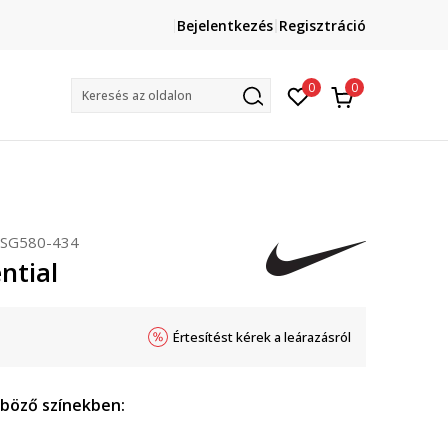
Lépj velünk kapcsolatba
Bejelentkezés
Regisztráció
online@sport-vision.hu
Mun
0
0
Keresés az oldalon
SG580-434
ntial
Értesítést kérek a leárazásról
nböző színekben: