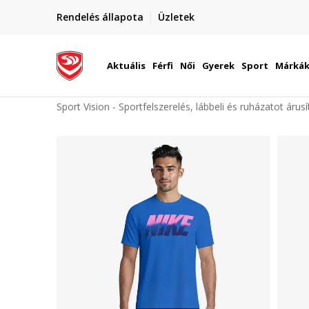
elünkre!
Rendelés állapota
Üzletek
Szállítás Magyarország területén
óinknak
Aktuális
Férfi
Női
Gyerek
Sport
Márká
Sport Vision - Sportfelszerelés, lábbeli és ruházatot árus