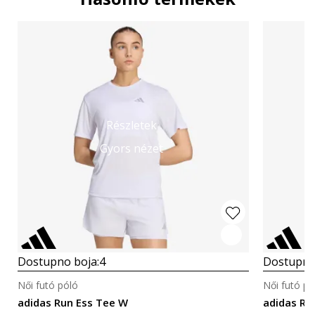
Részletek
Gyors nézet
Dostupno boja:
4
Dostupno
Női futó póló
Női futó pó
adidas Run Ess Tee W
adidas Ru