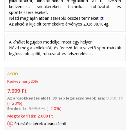
pillanatokról, kínálatunkban megtalálod az új szezon
kedvenceit: sneakereket, technikai ruházatot és
sportfelszereléseket.
Nézd meg ajánlatban szereplő összes terméket
itt!
Az akció a kijelölt termékekre érvényes 2026.08.10-ig.
A kínálat legújabb modelljei most egy helyen!
Nézd meg a kollekciót, és fedezd fel a vezető sportmárkák
legfrissebb cipőit, ruházatát és felszereléseit.
AKCIÓ
Kedvezmény
20
%
7.999
Ft
9.999
Ft
Az árcsökkentés előtti 30 nap legalacsonyabb ára:
(
-
20
%
)
9.999
Ft
(
-
20
%
)
Eredeti ár:
Megtakarítás:
2.000
Ft
Értesítést kérek a leárazásról