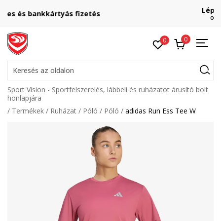
Lépj velünk kapcsolatba
online@sport-vision.hu
0
0
Keresés az oldalon
Sport Vision - Sportfelszerelés, lábbeli és ruházatot árusító bolt
honlapjára
Termékek
Ruházat
Póló
Póló
adidas Run Ess Tee W