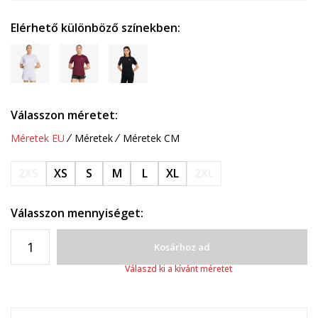
Elérhető különböző színekben:
Válasszon méretet:
Méretek EU
Méretek
Méretek CM
2XS
XS
S
M
L
XL
2XL
Válasszon mennyiséget:
Kosárhoz ad
Válaszd ki a kívánt méretet