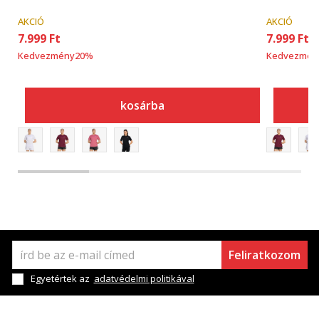
AKCIÓ
AKCIÓ
7.999
Ft
7.999
Ft
Kedvezmény
20
%
Kedvezmén
kosárba
Feliratkozom
Egyetértek az
adatvédelmi politikával