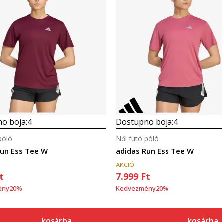
o boja:
4
Dostupno boja:
4
póló
Női futó póló
Run Ess Tee W
adidas Run Ess Tee W
AKCIÓ
t
7.999
Ft
ény
20
%
Kedvezmény
20
%
kosárba
kosárba