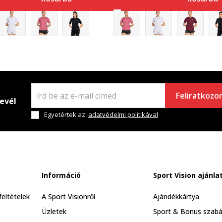
Feliratkozo
levél
Egyetértek az
adatvédelmi politikával
Információ
Sport Vision ajánla
feltételek
A Sport Visionről
Ajándékkártya
Üzletek
Sport & Bonus szabá