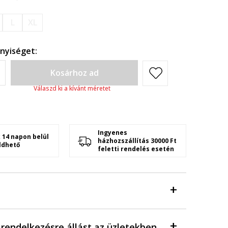
L
XL
nyiséget:
Kosárhoz ad
Válaszd ki a kívánt méretet
Ingyenes
 14 napon belül
házhozszállítás 30000 Ft
ldhető
feletti rendelés esetén
a rendelkezésre állást az üzletekben