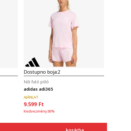
Dostupno boja:
2
Női futó póló
adidas adi365
AJÁNLAT
9.599
Ft
Kedvezmény
36
%
kosárba