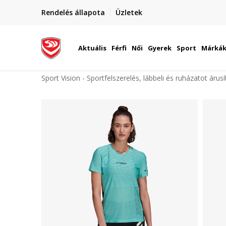
elünkre!
Rendelés állapota
Üzletek
Szállítás Magyarország területén
óinknak
Aktuális
Férfi
Női
Gyerek
Sport
Márká
Sport Vision - Sportfelszerelés, lábbeli és ruházatot árus