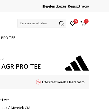
Lépj velünk kapcsolatba
Bejelentkezés
Regisztráció
online@sport-vision.hu
Mun
0
0
Keresés az oldalon
R PRO TEE
678
 AGR PRO TEE
Értesítést kérek a leárazásról
etet:
etek
Méretek CM