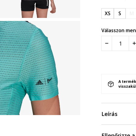
XS
S
M
Válasszon men
A termék
visszakü
Leírás
Ellenőrizze 