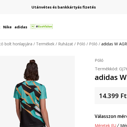
Utánvétes és bankkártyás fizetés
k
Nike
adidas
ító bolt honlapjára
Termékek
Ruházat
Póló
Póló
adidas W AG
Póló
Termékkód:
GJ7
adidas W
14.399
Ft
Válasszon mér
Méretek EU
Mér