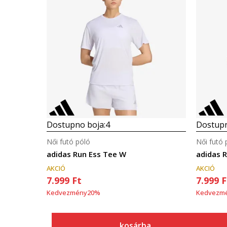
Dostupno boja:
4
Dostupn
Női futó póló
Női futó 
adidas Run Ess Tee W
adidas 
AKCIÓ
AKCIÓ
7.999
Ft
7.999
F
Kedvezmény
20
%
Kedvezm
kosárba