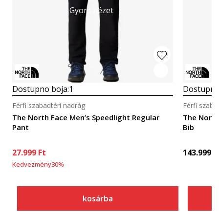
Gyors nézet
Dostupno boja:
1
Dostupno
Férfi szabadtéri nadrág
Férfi szaba
The North Face Men’s Speedlight Regular
The North
Pant
Bib
27.999
Ft
143.999
F
Kedvezmény
30
%
kosárba