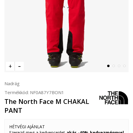
Nadrág
Termékkód:
NF0A87Y7BON1
The North Face M CHAKAL
PANT
HÉTVÉGI AJÁNLAT
Szerezd meg a kedvenceidet
akár -40% kedvezménnyel