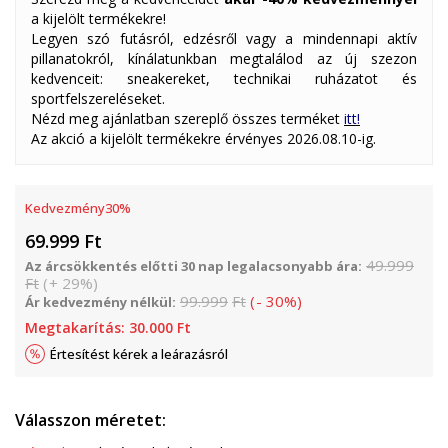
a kijelölt termékekre!
Legyen szó futásról, edzésről vagy a mindennapi aktív
pillanatokról, kínálatunkban megtalálod az új szezon
kedvenceit: sneakereket, technikai ruházatot és
sportfelszereléseket.
Nézd meg ajánlatban szereplő összes terméket
itt!
Az akció a kijelölt termékekre érvényes 2026.08.10-ig.
Kedvezmény
30
%
69.999
Ft
49.999
Az árcsökkentés előtti 30 nap legalacsonyabb ára:
Ft
(
+
29
%
)
99.999
Ft
(
-
30
%
)
Ár kedvezmény nélkül:
Megtakarítás:
30.000
Ft
Értesítést kérek a leárazásról
Válasszon méretet: