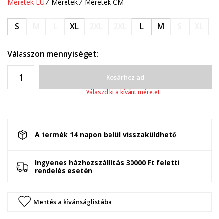
Méretek EU
Méretek
Méretek CM
S
M
L
XL
2XL
2XL
L
M
S
XL
Válasszon mennyiséget:
Kosárhoz ad
Válaszd ki a kívánt méretet
A termék 14 napon belül visszaküldhető
Ingyenes házhozszállítás 30000 Ft feletti
rendelés esetén
Mentés a kívánságlistába