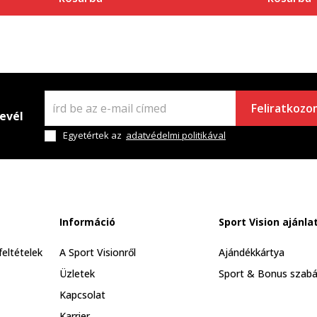
Feliratkozo
levél
Egyetértek az
adatvédelmi politikával
Információ
Sport Vision ajánla
feltételek
A Sport Visionről
Ajándékkártya
Üzletek
Sport & Bonus szabá
Kapcsolat
Karrier