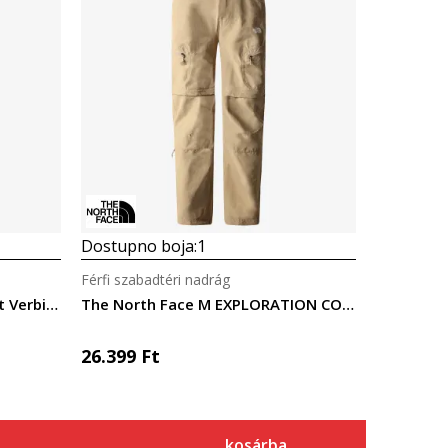
Dostupno boja:
1
Férfi szabadtéri nadrág
The North Face Men’s Summit Verbier GTX® Bib
The North Face M EXPLORATION CONV REG TAPERED PANT - EU
26.399
Ft
kosárba