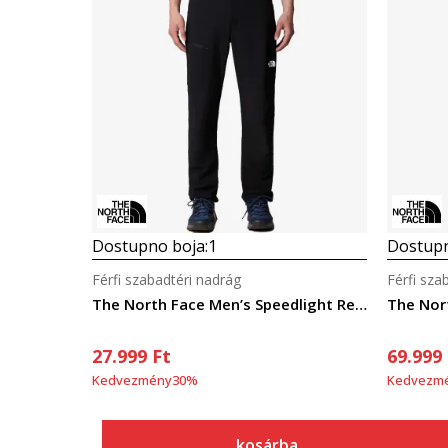
Dostupno boja:
1
Dostupn
Férfi szabadtéri nadrág
Férfi sza
The North Face Men’s Speedlight Regular Pant
The Nor
27.999
Ft
69.999
Kedvezmény
30
%
Kedvezm
kosárba