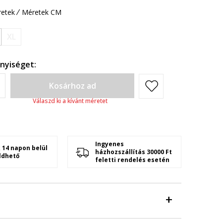
etek
Méretek CM
XL
nyiséget:
Kosárhoz ad
Válaszd ki a kívánt méretet
Ingyenes
 14 napon belül
házhozszállítás 30000 Ft
ldhető
feletti rendelés esetén