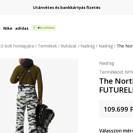
Utánvétes és bankkártyás fizetés
k
Nike
adidas
ító bolt honlapjára
Termékek
Ruházat
Nadrág
Nadrág
The Nor
Nadrág
Termékkód:
NF0
The Nort
FUTUREL
109.699
Válasszon mér