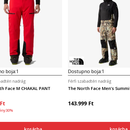
o boja:
1
Dostupno boja:
1
badtéri nadrág
Férfi szabadtéri nadrág
th Face M CHAKAL PANT
Ft
143.999
Ft
ény
30
%
kosárba
kosárba