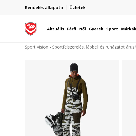
elünkre!
Rendelés állapota
Üzletek
Szállítás Magyarország területén
óinknak
Aktuális
Férfi
Női
Gyerek
Sport
Márká
Sport Vision - Sportfelszerelés, lábbeli és ruházatot árus