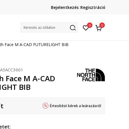
Lépj velünk kapcsolatba
Bejelentkezés
Regisztráció
online@sport-vision.hu
Mun
0
0
Keresés az oldalon
th Face M A-CAD FUTURELIGHT BIB
A5ACC3661
h Face M A-CAD
IGHT BIB
Ft
Értesítést kérek a leárazásról
etet: