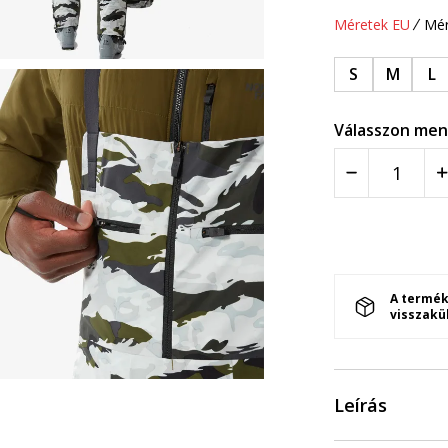
Méretek EU
Mér
S
M
L
Válasszon men
A termék
visszakü
Leírás