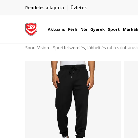
elünkre!
Rendelés állapota
Üzletek
Szállítás Magyarország területén
óinknak
Aktuális
Férfi
Női
Gyerek
Sport
Márká
Sport Vision - Sportfelszerelés, lábbeli és ruházatot árus