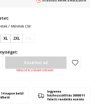
Értesítést kérek a leárazásról
etet:
etek
Méretek CM
XL
2XL
3XL
nyiséget:
Kosárhoz ad
Válaszd ki a kívánt méretet
Ingyenes
 14 napon belül
házhozszállítás 30000 Ft
ldhető
feletti rendelés esetén