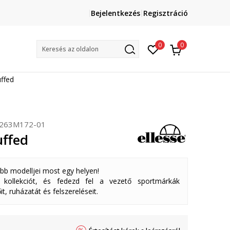
Lépj velünk kapcsolatba
Bejelentkezés
Regisztráció
online@sport-vision.hu
Mun
0
0
Keresés az oldalon
uffed
263M172-01
uffed
abb modelljei most egy helyen!
ollekciót, és fedezd fel a vezető sportmárkák
it, ruházatát és felszereléseit.