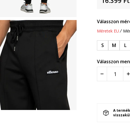
16.399
Ft
Válasszon mér
Méretek EU
Mér
S
M
L
Válasszon men
A termék
visszakü