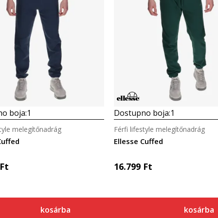
o boja:
1
Dostupno boja:
1
estyle melegítőnadrág
Férfi lifestyle melegítőnadrág
Cuffed
Ellesse Cuffed
Ft
16.799
Ft
kosárba
kosárba