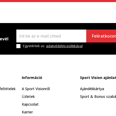
Feliratkozo
levél
Egyetértek az
adatvédelmi politikával
Információ
Sport Vision ajánla
feltételek
A Sport Visionről
Ajándékkártya
Üzletek
Sport & Bonus szabá
Kapcsolat
Karrier