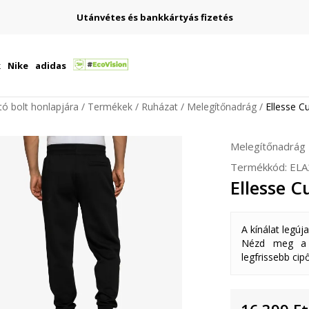
Utánvétes és bankkártyás fizetés
k
Nike
adidas
ító bolt honlapjára
Termékek
Ruházat
Melegítőnadrág
Ellesse C
Melegítőnadrág
Termékkód:
ELA
Ellesse C
A kínálat legúj
Nézd meg a k
legfrissebb cipő