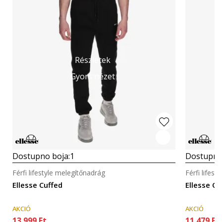
Részletek
Gyors nézet
Dostupno boja:
1
Dostupno
Férfi lifestyle melegítőnadrág
Férfi lifes
Ellesse Cuffed
Ellesse Cu
AKCIÓ
AKCIÓ
13.999
Ft
11.479
Ft