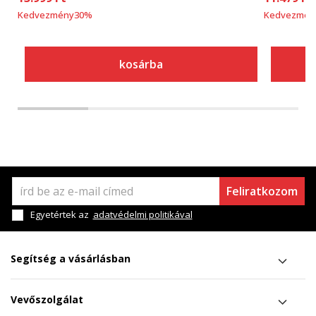
Kedvezmény
30
%
Kedvezmén
kosárba
Feliratkozom
Egyetértek az
adatvédelmi politikával
Segítség a vásárlásban
Vevőszolgálat