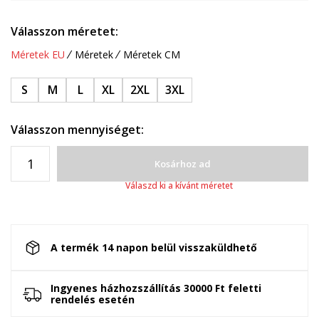
Válasszon méretet:
Méretek EU
Méretek
Méretek CM
S
M
L
XL
2XL
3XL
Válasszon mennyiséget:
Kosárhoz ad
Válaszd ki a kívánt méretet
A termék 14 napon belül visszaküldhető
Ingyenes házhozszállítás 30000 Ft feletti
rendelés esetén