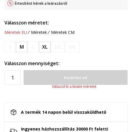
Értesítést kérek a leárazásról
Válasszon méretet:
Méretek EU
Méretek
Méretek CM
S
M
L
XL
2XL
3XL
Válasszon mennyiséget:
Kosárhoz ad
Válaszd ki a kívánt méretet
A termék 14 napon belül visszaküldhető
Ingyenes házhozszállítás 30000 Ft feletti