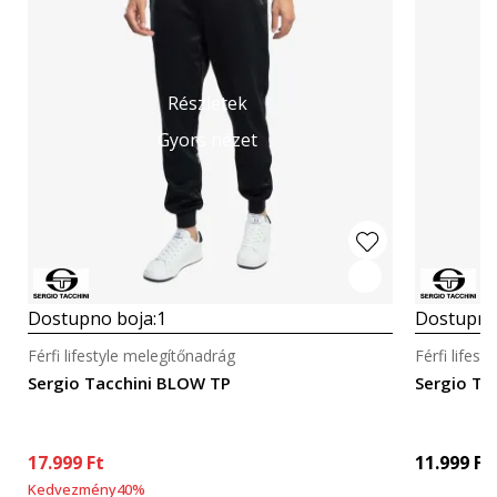
Részletek
Gyors nézet
Dostupno boja:
1
Dostupno
Férfi lifestyle melegítőnadrág
Férfi lifes
Sergio Tacchini BLOW TP
Sergio T
17.999
Ft
11.999
Ft
Kedvezmény
40
%