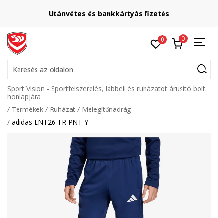
Utánvétes és bankkártyás fizetés
0
0
Keresés az oldalon
Sport Vision - Sportfelszerelés, lábbeli és ruházatot árusító bolt
honlapjára
Termékek
Ruházat
Melegítőnadrág
adidas ENT26 TR PNT Y