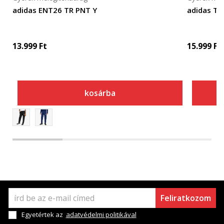
adidas ENT26 TR PNT Y
adidas TI
13.999
Ft
15.999
Ft
kosárba
Feliratkozom
Egyetértek az
adatvédelmi politikával