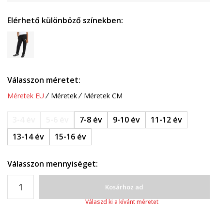
Elérhető különböző színekben:
Válasszon méretet:
Méretek EU
Méretek
Méretek CM
3-4 év
5-6 év
7-8 év
9-10 év
11-12 év
13-14 év
15-16 év
Válasszon mennyiséget:
Kosárhoz ad
Válaszd ki a kívánt méretet