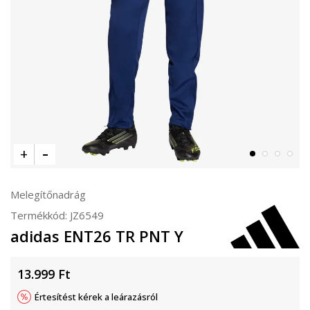
Melegítőnadrág
Termékkód:
JZ6549
adidas ENT26 TR PNT Y
13.999
Ft
Értesítést kérek a leárazásról