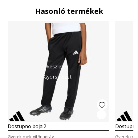
Hasonló termékek
Részletek
Gyors nézet
Dostupno boja:
2
Dostupno
Gyerek melegítőnadrág
Gyerek mel