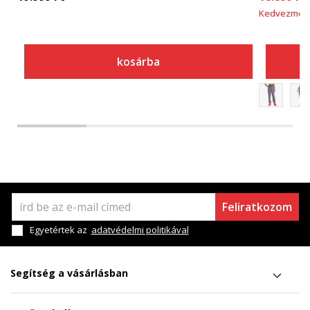
Kedvezmén
kosárba
Feliratkozom
Egyetértek az
adatvédelmi politikával
Segítség a vásárlásban