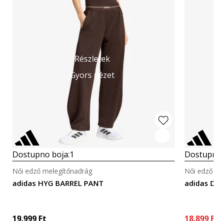
Részletek
Gyors nézet
Dostupno boja:
1
Dostupno
Női edző melegítőnadrág
Női edző m
adidas HYG BARREL PANT
adidas De
19.999
Ft
18.899
Ft