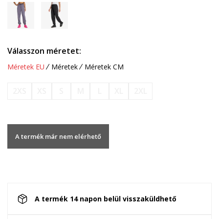
Válasszon méretet:
Méretek EU
Méretek
Méretek CM
2XS
XS
S
M
L
XL
2XL
A termék már nem elérhető
A termék 14 napon belül visszaküldhető