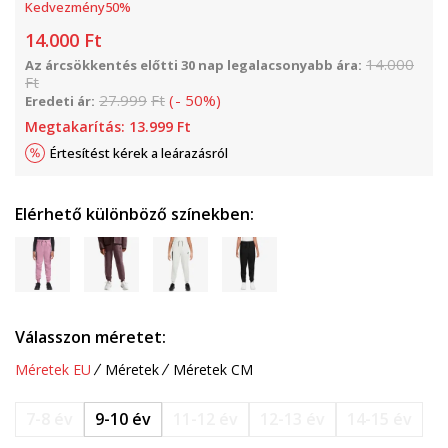
Kedvezmény
50
%
14.000
Ft
14.000
Az árcsökkentés előtti 30 nap legalacsonyabb ára:
Ft
27.999
Ft
(
-
50
%
)
Eredeti ár:
Megtakarítás:
13.999
Ft
Értesítést kérek a leárazásról
Elérhető különböző színekben:
Válasszon méretet:
Méretek EU
Méretek
Méretek CM
7-8 év
9-10 év
11-12 év
12-13 év
14-15 év