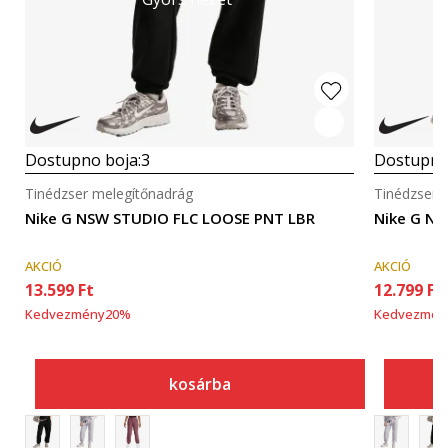
Dostupno boja:
3
Dostupno
Tinédzser melegítőnadrág
Tinédzser 
Nike G NSW STUDIO FLC LOOSE PNT LBR
Nike G N
AKCIÓ
AKCIÓ
13.599
Ft
12.799
Ft
Kedvezmény
20
%
Kedvezmén
kosárba