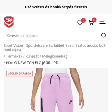
Utánvétes és bankkártyás fizetés
0
0
Keresés az oldalon
Sport Vision - Sportfelszerelés, lábbeli és ruházatot árusító bolt
honlapjára
Termékek
Ruházat
Melegítőnadrág
Nike G NSW TCH FLC JGGR - PD
UTOLSÓ DARABOK