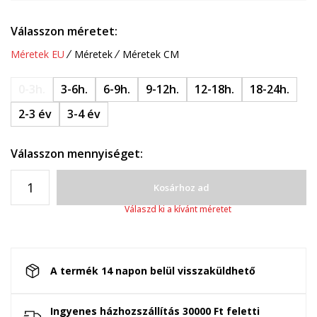
Válasszon méretet:
Méretek EU
Méretek
Méretek CM
0-3h.
3-6h.
6-9h.
9-12h.
12-18h.
18-24h.
2-3 év
3-4 év
Válasszon mennyiséget:
Kosárhoz ad
Válaszd ki a kívánt méretet
A termék 14 napon belül visszaküldhető
Ingyenes házhozszállítás 30000 Ft feletti