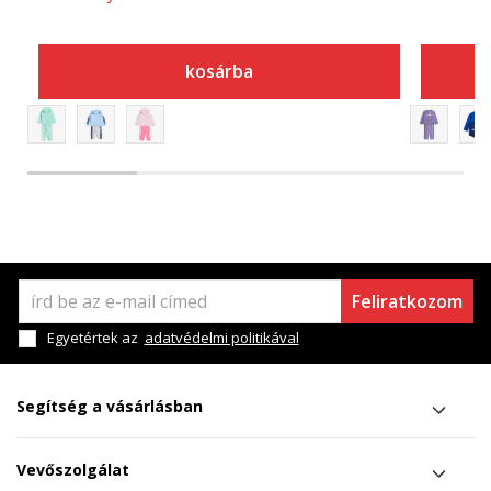
kosárba
Feliratkozom
Egyetértek az
adatvédelmi politikával
Segítség a vásárlásban
Vevőszolgálat