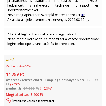
pillanatokról, kínálatunkban megtalálod az új szezon
kedvenceit: sneakereket, technikai ruházatot és
sportfelszereléseket.
Nézd meg ajánlatban szereplő összes terméket
itt!
Az akció a kijelölt termékekre érvényes 2026.08.10-ig.
A kínálat legújabb modelljei most egy helyen!
Nézd meg a kollekciót, és fedezd fel a vezető sportmárkák
legfrissebb cipőit, ruházatát és felszereléseit.
AKCIÓ
Kedvezmény
20
%
14.399
Ft
17.999
Az árcsökkentés előtti 30 nap legalacsonyabb ára:
Ft
(
-
20
%
)
17.999
Ft
(
-
20
%
)
Eredeti ár:
Megtakarítás:
3.600
Ft
Értesítést kérek a leárazásról