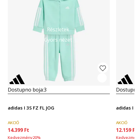
Részletek
Gyors nézet
Dostupno boja:
3
Dostupno
adidas I 3S FZ FL JOG
adidas I B
AKCIÓ
AKCIÓ
14.399
Ft
12.159
Ft
Kedvezmény
20
%
Kedvezmén