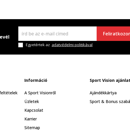
Feliratkozo
levél
Egyetértek az
adatvédelmi politikával
Információ
Sport Vision ajánla
feltételek
A Sport Visionről
Ajándékkártya
Üzletek
Sport & Bonus szabá
Kapcsolat
Karrier
Sitemap