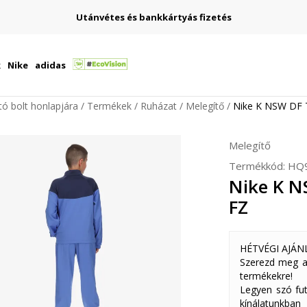
Utánvétes és bankkártyás fizetés
k
Nike
adidas
ító bolt honlapjára
Termékek
Ruházat
Melegítő
Nike K NSW DF
Melegítő
Termékkód:
HQ9
Nike K N
FZ
HÉTVÉGI AJÁN
Szerezd meg a
termékekre!
Legyen szó fut
kínálatunkban