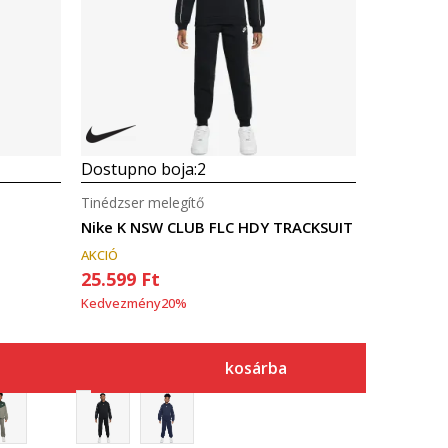
Dostupno boja:
2
Tinédzser melegítő
Nike K NSW CLUB FLC HDY TRACKSUIT
AKCIÓ
25.599
Ft
Kedvezmény
20
%
kosárba