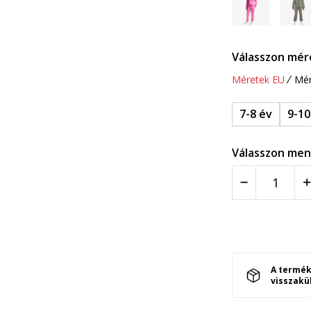
Válasszon mér
Méretek EU
Mér
7-8 év
9-10
Válasszon men
A termék
visszakü