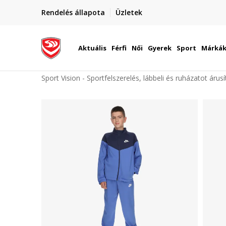
elünkre!
Rendelés állapota
Üzletek
Szállítás Magyarország területén
óinknak
Aktuális
Férfi
Női
Gyerek
Sport
Márká
Sport Vision - Sportfelszerelés, lábbeli és ruházatot árus