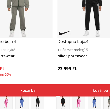
o boja:
4
Dostupno boja:
4
r melegítő
Tinédzser melegítő
ortswear
Nike Sportswear
Ft
23.999
Ft
ény
20
%
kosárba
kosárba