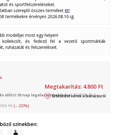
atot és sportfelszereléseket.
latban szereplő összes terméket
itt!
lölt termékekre érvényes 2026.08.10-ig.
abb modelljei most egy helyen!
ollekciót, és fedezd fel a vezető sportmárkák
it, ruházatát és felszereléseit.
%
Megtakarítás:
4.800
Ft
23.999
Ft
(
-
s előtti 30 nap legalacsonyabb ára:
Értesítést kérek a leárazásról
999
Ft
(
-
20
%
)
nböző színekben: