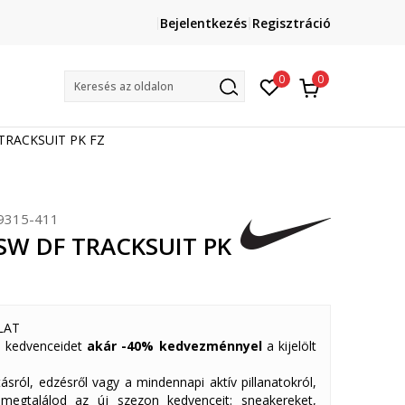
Lépj velünk kapcsolatba
Bejelentkezés
Regisztráció
online@sport-vision.hu
Mun
0
0
Keresés az oldalon
 TRACKSUIT PK FZ
315-411
SW DF TRACKSUIT PK
LAT
 kedvenceidet
akár -40% kedvezménnyel
a kijelölt
ásról, edzésről vagy a mindennapi aktív pillanatokról,
 megtalálod az új szezon kedvenceit: sneakereket,