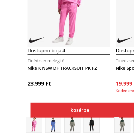
Dostupno boja:
4
Dostupn
Tinédzser melegítő
Tinédzse
Nike K NSW DF TRACKSUIT PK FZ
Nike Sp
23.999
Ft
19.999
Kedvezm
kosárba