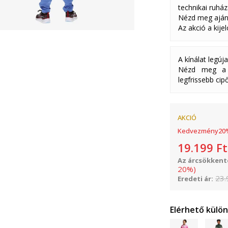
technikai ruház
Nézd meg aján
Az akció a kije
A kínálat legúj
Nézd meg a k
legfrissebb cipő
AKCIÓ
Kedvezmény
20
19.199
Ft
Az árcsökkenté
20
%
)
23.
Eredeti ár:
Elérhető külö