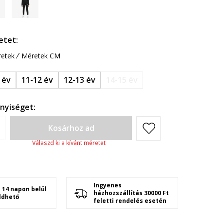
etet:
etek
Méretek CM
 év
11-12 év
12-13 év
14-15 év
nyiséget:
Kosárhoz ad
Válaszd ki a kívánt méretet
Ingyenes
 14 napon belül
házhozszállítás 30000 Ft
ldhető
feletti rendelés esetén