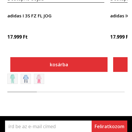
adidas I 3S FZ FL JOG
adidas IG
17.999
Ft
17.999
Ft
kosárba
Feliratkozom