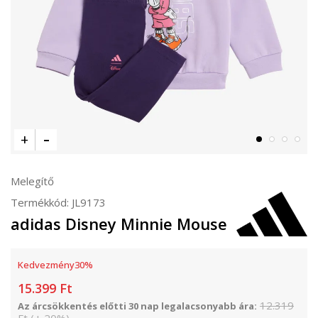
Melegítő
Termékkód:
JL9173
adidas Disney Minnie Mouse
Kedvezmény
30
%
15.399
Ft
12.319
Az árcsökkentés előtti 30 nap legalacsonyabb ára: