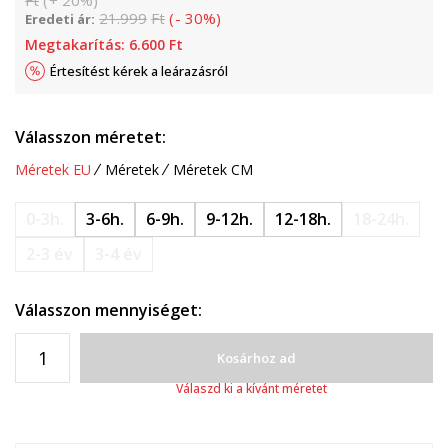
Ft
(
+
20
%
)
21.999
Ft
(
-
30
%
)
Eredeti ár:
Megtakarítás:
6.600
Ft
Értesítést kérek a leárazásról
Válasszon méretet:
Méretek EU
Méretek
Méretek CM
0-3h.
3-6h.
6-9h.
9-12h.
12-18h.
18-24h.
2-3 év
3-4 év
Válasszon mennyiséget:
Kosárhoz ad
Válaszd ki a kívánt méretet