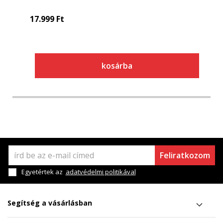
17.999
Ft
kosárba
Feliratkozom
Egyetértek az
adatvédelmi politikával
Segítség a vásárlásban