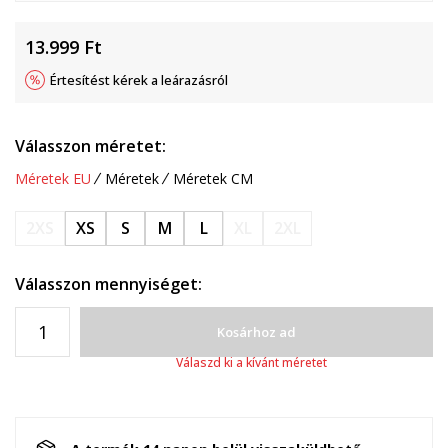
13.999
Ft
Értesítést kérek a leárazásról
Válasszon méretet:
Méretek EU
Méretek
Méretek CM
2XS
XS
S
M
L
XL
2XL
Válasszon mennyiséget:
Kosárhoz ad
Válaszd ki a kívánt méretet