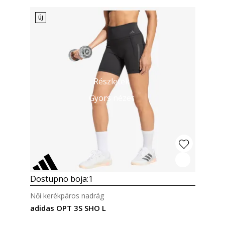
ÚJ
Részletek
Gyors nézet
Dostupno boja:
1
Női kerékpáros nadrág
adidas OPT 3S SHO L