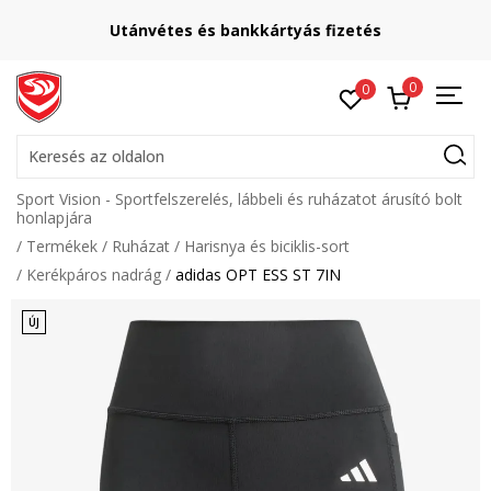
Utánvétes és bankkártyás fizetés
0
0
Keresés az oldalon
Sport Vision - Sportfelszerelés, lábbeli és ruházatot árusító bolt
honlapjára
Termékek
Ruházat
Harisnya és biciklis-sort
Kerékpáros nadrág
adidas OPT ESS ST 7IN
ÚJ