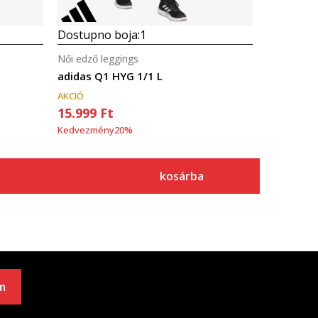
Dostupno boja:
1
Női edző leggings
adidas Q1 HYG 1/1 L
AKCIÓ
15.999
Ft
Kedvezmény
20
%
kosárba
m