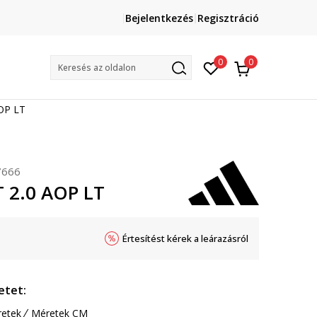
Lépj velünk kapcsolatba
Bejelentkezés
Regisztráció
online@sport-vision.hu
Mun
0
0
Keresés az oldalon
AOP LT
7666
T 2.0 AOP LT
Értesítést kérek a leárazásról
etet:
etek
Méretek CM