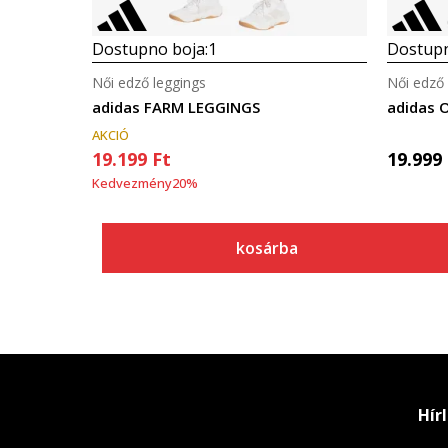
Dostupno boja:
1
Dostupn
Női edző leggings
Női edző 
adidas FARM LEGGINGS
adidas 
AKCIÓ
19.199
Ft
19.999
Kedvezmény
20
%
kosárba
Hír