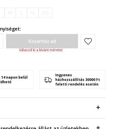
S
M
L
XL
2XL
nyiséget:
Kosárhoz ad
Válaszd ki a kívánt méretet
Ingyenes
 14 napon belül
házhozszállítás 30000 Ft
ldhető
feletti rendelés esetén
a rendelkezésre állást az üzletekben