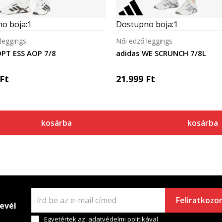
o boja:
1
Dostupno boja:
1
leggings
Női edző leggings
OPT ESS AOP 7/8
adidas WE SCRUNCH 7/8L
Ft
21.999
Ft
kosárba
kosárba
Feliratkozo
levél
Egyetértek az
adatvédelmi politikával