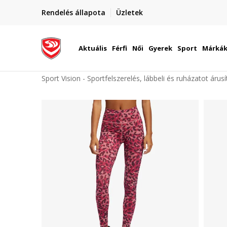
elünkre!
Rendelés állapota
Üzletek
Szállítás Magyarország területén
óinknak
Aktuális
Férfi
Női
Gyerek
Sport
Márká
Sport Vision - Sportfelszerelés, lábbeli és ruházatot árus