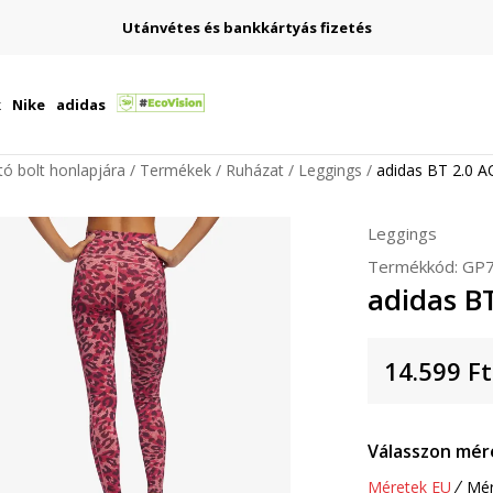
Utánvétes és bankkártyás fizetés
k
Nike
adidas
ító bolt honlapjára
Termékek
Ruházat
Leggings
adidas BT 2.0 
Leggings
Termékkód:
GP
adidas B
14.599
Ft
Válasszon mér
Méretek EU
Mér