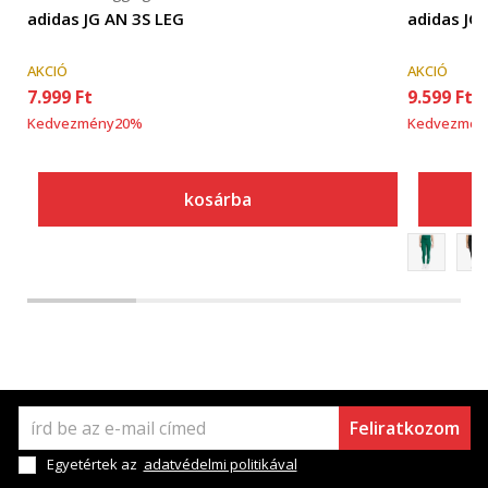
adidas JG AN 3S LEG
adidas JG
AKCIÓ
AKCIÓ
7.999
Ft
9.599
Ft
Kedvezmény
20
%
Kedvezmén
kosárba
Feliratkozom
Egyetértek az
adatvédelmi politikával