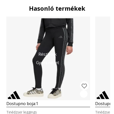
Hasonló termékek
Részletek
Gyors nézet
Dostupno boja:
1
Dostupno
Tinédzser leggings
Tinédzser l