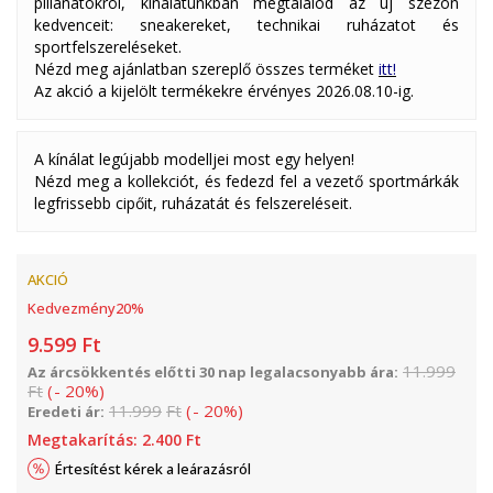
pillanatokról, kínálatunkban megtalálod az új szezon
kedvenceit: sneakereket, technikai ruházatot és
sportfelszereléseket.
Nézd meg ajánlatban szereplő összes terméket
itt!
Az akció a kijelölt termékekre érvényes 2026.08.10-ig.
A kínálat legújabb modelljei most egy helyen!
Nézd meg a kollekciót, és fedezd fel a vezető sportmárkák
legfrissebb cipőit, ruházatát és felszereléseit.
AKCIÓ
Kedvezmény
20
%
9.599
Ft
11.999
Az árcsökkentés előtti 30 nap legalacsonyabb ára:
Ft
(
-
20
%
)
11.999
Ft
(
-
20
%
)
Eredeti ár:
Megtakarítás:
2.400
Ft
Értesítést kérek a leárazásról