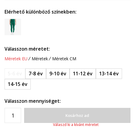
Elérhető különböző színekben:
Válasszon méretet:
Méretek EU
Méretek
Méretek CM
5-6 év
7-8 év
9-10 év
11-12 év
13-14 év
14-15 év
Válasszon mennyiséget:
Kosárhoz ad
Válaszd ki a kívánt méretet