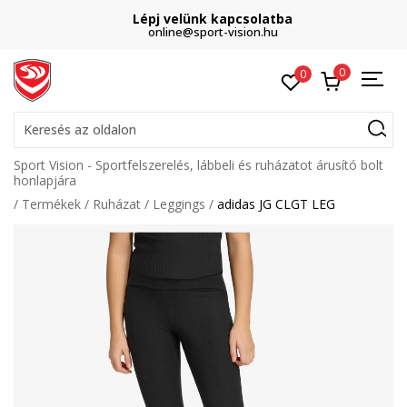
Lépj velünk kapcsolatba
online@sport-vision.hu
0
0
Keresés az oldalon
Sport Vision - Sportfelszerelés, lábbeli és ruházatot árusító bolt
honlapjára
Termékek
Ruházat
Leggings
adidas JG CLGT LEG