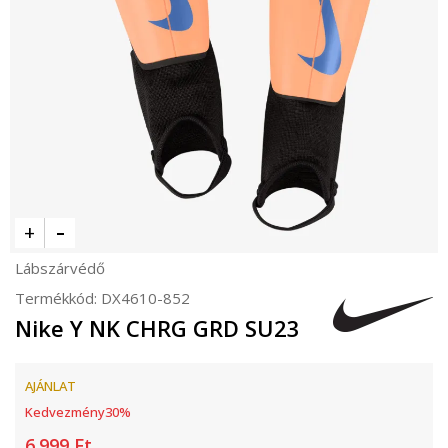
Lábszárvédő
Termékkód:
DX4610-852
Nike Y NK CHRG GRD SU23
AJÁNLAT
Kedvezmény
30
%
6.999
Ft