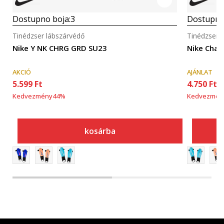
Dostupno boja:
3
Dostupno
Tinédzser lábszárvédő
Tinédzser 
Nike Y NK CHRG GRD SU23
Nike Char
AKCIÓ
AJÁNLAT
5.599
Ft
4.750
Ft
Kedvezmény
44
%
Kedvezmén
kosárba