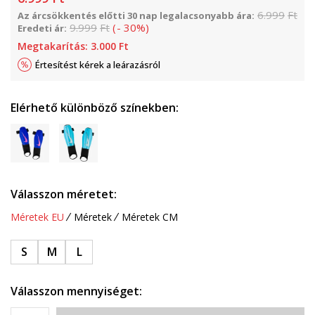
6.999
Ft
Az árcsökkentés előtti 30 nap legalacsonyabb ára:
9.999
Ft
(
-
30
%
)
Eredeti ár:
Megtakarítás:
3.000
Ft
Értesítést kérek a leárazásról
Elérhető különböző színekben:
Válasszon méretet:
Méretek EU
Méretek
Méretek CM
S
M
L
Válasszon mennyiséget: