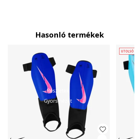
Hasonló termékek
UTOLSÓ D
Részletek
Gyors nézet