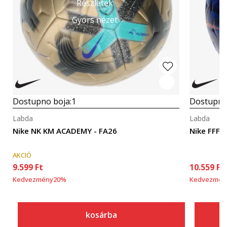
Részletek
Gyors nézet
Dostupno boja:
1
Dostupno
Labda
Labda
Nike NK KM ACADEMY - FA26
Nike FFF
AKCIÓ
9.599
Ft
10.559
Ft
Kedvezmény
20
%
Kedvezmén
kosárba