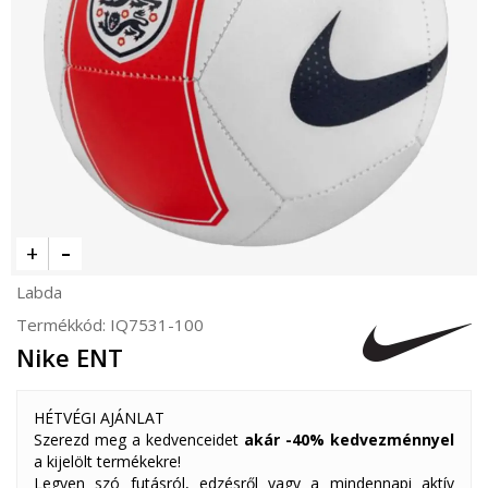
Labda
Termékkód:
IQ7531-100
Nike ENT
HÉTVÉGI AJÁNLAT
Szerezd meg a kedvenceidet
akár -40% kedvezménnyel
a kijelölt termékekre!
Legyen szó futásról, edzésről vagy a mindennapi aktív