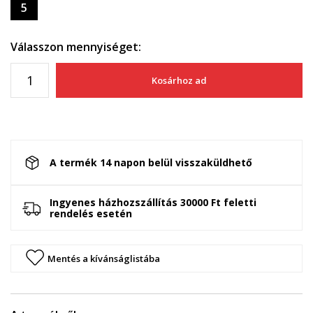
5
Válasszon mennyiséget:
Kosárhoz ad
A termék 14 napon belül visszaküldhető
Ingyenes házhozszállítás 30000 Ft feletti
rendelés esetén
Mentés a kívánságlistába