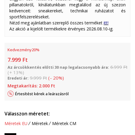
pillanatokról, kínálatunkban megtalálod az új szezon
kedvenceit: sneakereket, technikai ruházatot és
sportfelszereléseket.
Nézd meg ajánlatban szereplő összes terméket
itt!
Az akció a kijelölt termékekre érvényes 2026.08.10-ig.
Kedvezmény
20
%
7.999
Ft
6.999
Ft
Az árcsökkentés előtti 30 nap legalacsonyabb ára:
(
+
13
%
)
9.999
Ft
(
-
20
%
)
Eredeti ár:
Megtakarítás:
2.000
Ft
Értesítést kérek a leárazásról
Válasszon méretet:
Méretek EU
Méretek
Méretek CM