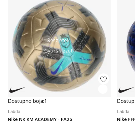
Részletek
Gyors nézet
Dostupno boja:
1
Dostupno
Labda
Labda
Nike NK KM ACADEMY - FA26
Nike FFF