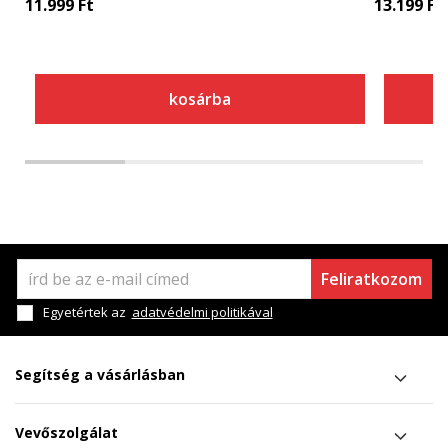
11.999
Ft
13.199
Ft
kosárba
Feliratkozom
Egyetértek az
adatvédelmi politikával
Segítség a vásárlásban
Vevőszolgálat