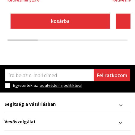
Kedvezmény
20
%
Kedvezmén
kosárba
Feliratkozom
Egyetértek az
adatvédelmi politikával
Segítség a vásárlásban
Vevőszolgálat