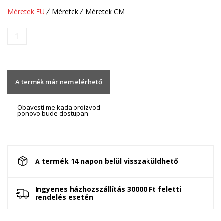
Méretek EU
Méretek
Méretek CM
1
A termék már nem elérhető
Obavesti me kada proizvod
ponovo bude dostupan
A termék 14 napon belül visszaküldhető
Ingyenes házhozszállítás 30000 Ft feletti
rendelés esetén