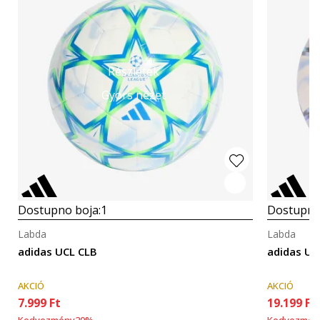
Részletek
Gyors nézet
Dostupno boja:
1
Dostupno
Labda
Labda
adidas UCL CLB
adidas U
AKCIÓ
AKCIÓ
7.999
Ft
19.199
Ft