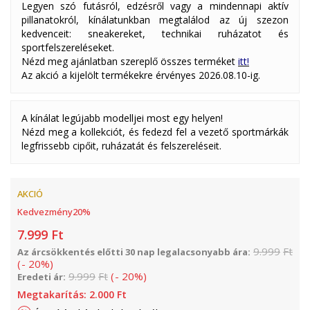
Legyen szó futásról, edzésről vagy a mindennapi aktív
pillanatokról, kínálatunkban megtalálod az új szezon
kedvenceit: sneakereket, technikai ruházatot és
sportfelszereléseket.
Nézd meg ajánlatban szereplő összes terméket
itt!
Az akció a kijelölt termékekre érvényes 2026.08.10-ig.
A kínálat legújabb modelljei most egy helyen!
Nézd meg a kollekciót, és fedezd fel a vezető sportmárkák
legfrissebb cipőit, ruházatát és felszereléseit.
AKCIÓ
Kedvezmény
20
%
7.999
Ft
9.999
Ft
Az árcsökkentés előtti 30 nap legalacsonyabb ára:
(
-
20
%
)
9.999
Ft
(
-
20
%
)
Eredeti ár:
Megtakarítás:
2.000
Ft