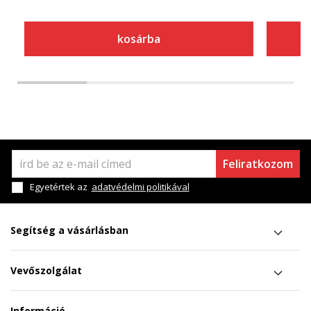
kosárba
Feliratkozom
Egyetértek az
adatvédelmi politikával
Segítség a vásárlásban
Vevőszolgálat
Információ