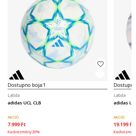
Részletek
Gyors nézet
Dostupno boja:
1
Dostupno
Labda
Labda
adidas UCL CLB
adidas U
AKCIÓ
AKCIÓ
7.999
Ft
19.199
Ft
Kedvezmény
20
%
Kedvezmén