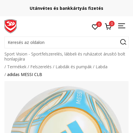
Lépj velünk kapcsolatba
és
online@sport-vision.hu
0
0
Keresés az oldalon
Sport Vision - Sportfelszerelés, lábbeli és ruházatot árusító bolt
honlapjára
Termékek
Felszerelés
Labdák és pumpák
Labda
adidas MESSI CLB