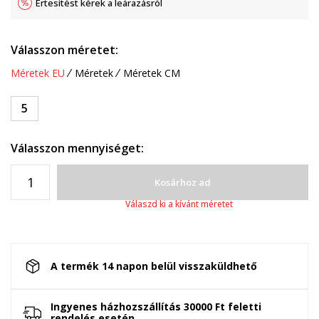
Értesítést kérek a leárazásról
Válasszon méretet:
Méretek EU
Méretek
Méretek CM
5
Válasszon mennyiséget:
Kosárhoz ad
Válaszd ki a kívánt méretet
A termék 14 napon belül visszaküldhető
Ingyenes házhozszállítás 30000 Ft feletti
rendelés esetén