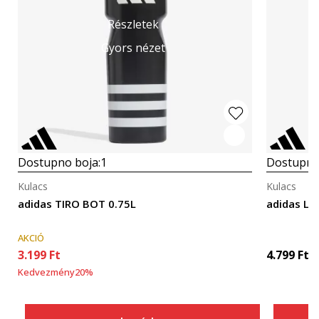
Részletek
Gyors nézet
Dostupno boja:
1
Dostupno
Kulacs
Kulacs
adidas TIRO BOT 0.75L
adidas LF
AKCIÓ
3.199
Ft
4.799
Ft
Kedvezmény
20
%