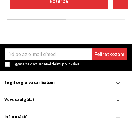
kosárba
Feliratkozom
Egyetértek az
adatvédelmi politikával
Segítség a vásárlásban
Vevőszolgálat
Információ