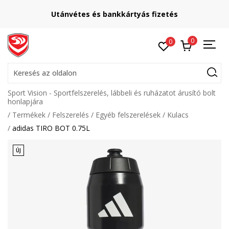
Lépj velünk
 bankkártyás fizetés
online@spor
0
0
Keresés az oldalon
Sport Vision - Sportfelszerelés, lábbeli és ruházatot árusító bolt
honlapjára
Termékek
Felszerelés
Egyéb felszerelések
Kulacs
adidas TIRO BOT 0.75L
ÚJ