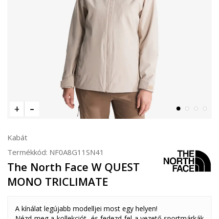
Kabát
Termékkód:
NF0A8G11SN41
The North Face W QUEST
MONO TRICLIMATE
A kínálat legújabb modelljei most egy helyen!
Nézd meg a kollekciót, és fedezd fel a vezető sportmárkák