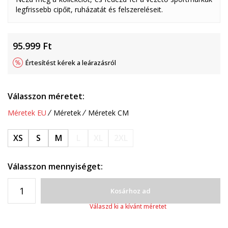
legfrissebb cipőit, ruházatát és felszereléseit.
95.999
Ft
Értesítést kérek a leárazásról
Válasszon méretet:
Méretek EU
Méretek
Méretek CM
XS
S
M
L
XL
2XL
Válasszon mennyiséget:
Kosárhoz ad
Válaszd ki a kívánt méretet