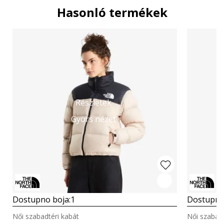
Hasonló termékek
Részletek
Gyors nézet
Dostupno boja:
1
Dostupno
Női szabadtéri kabát
Női szabadt