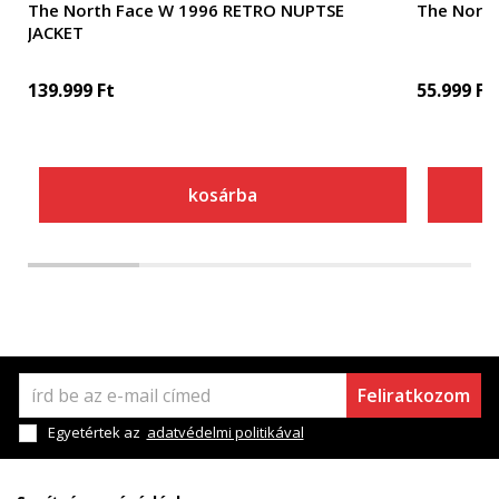
The North Face W 1996 RETRO NUPTSE
The Nort
JACKET
139.999
Ft
55.999
Ft
kosárba
Feliratkozom
Egyetértek az
adatvédelmi politikával