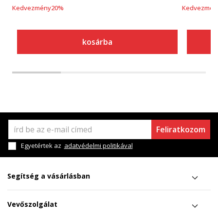
Kedvezmény
20
%
Kedvezmén
kosárba
Feliratkozom
Egyetértek az
adatvédelmi politikával
Segítség a vásárlásban
Vevőszolgálat