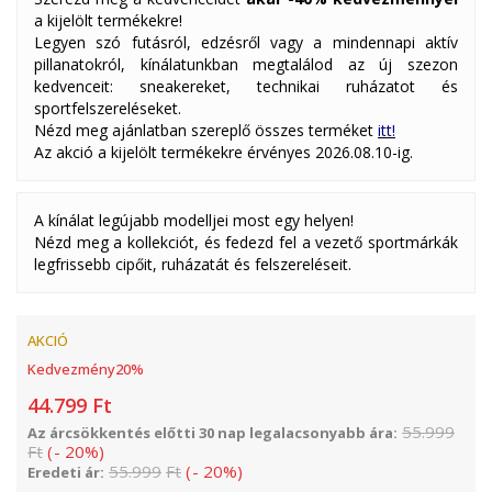
a kijelölt termékekre!
Legyen szó futásról, edzésről vagy a mindennapi aktív
pillanatokról, kínálatunkban megtalálod az új szezon
kedvenceit: sneakereket, technikai ruházatot és
sportfelszereléseket.
Nézd meg ajánlatban szereplő összes terméket
itt!
Az akció a kijelölt termékekre érvényes 2026.08.10-ig.
A kínálat legújabb modelljei most egy helyen!
Nézd meg a kollekciót, és fedezd fel a vezető sportmárkák
legfrissebb cipőit, ruházatát és felszereléseit.
AKCIÓ
Kedvezmény
20
%
44.799
Ft
55.999
Az árcsökkentés előtti 30 nap legalacsonyabb ára:
Ft
(
-
20
%
)
55.999
Ft
(
-
20
%
)
Eredeti ár: