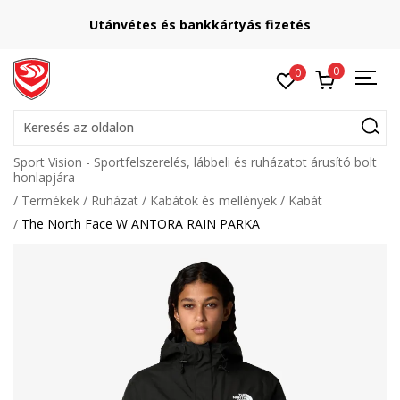
Lépj velünk kapcsolatba
etés
online@sport-vision.hu
0
0
Keresés az oldalon
Sport Vision - Sportfelszerelés, lábbeli és ruházatot árusító bolt
honlapjára
Termékek
Ruházat
Kabátok és mellények
Kabát
The North Face W ANTORA RAIN PARKA