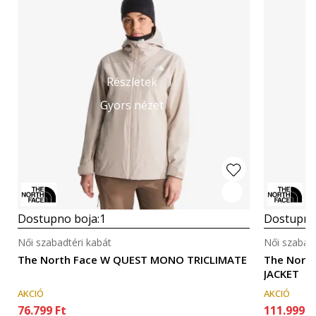
Részletek
Gyors nézet
Dostupno boja:
1
Dostupno
Női szabadtéri kabát
Női szabadt
The North Face W QUEST MONO TRICLIMATE
The Nort
JACKET
AKCIÓ
AKCIÓ
76.799
Ft
111.999
F