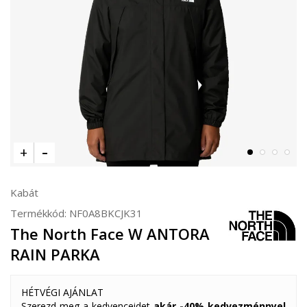
Kabát
Termékkód:
NF0A8BKCJK31
The North Face W ANTORA
RAIN PARKA
HÉTVÉGI AJÁNLAT
Szerezd meg a kedvenceidet
akár -40% kedvezménnyel