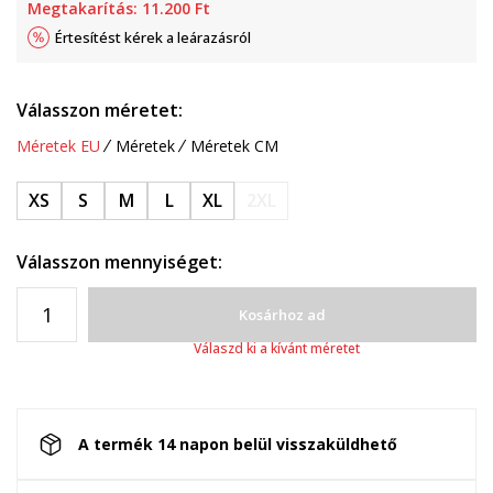
Megtakarítás:
11.200
Ft
Értesítést kérek a leárazásról
Válasszon méretet:
Méretek EU
Méretek
Méretek CM
XS
S
M
L
XL
2XL
Válasszon mennyiséget:
Kosárhoz ad
Válaszd ki a kívánt méretet
A termék 14 napon belül visszaküldhető