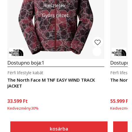
Részletek
Gyors nézet
Dostupno boja:
1
Dostupno
Férfi lifestyle kabát
Férfi lifest
The North Face M TNF EASY WIND TRACK
The Nort
JACKET
33.599
Ft
55.999
Ft
Kedvezmény
30
%
Kedvezmén
kosárba