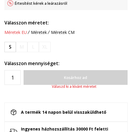
Értesítést kérek a leárazásról
Válasszon méretet:
Méretek EU
Méretek
Méretek CM
S
M
L
XL
Válasszon mennyiséget:
Kosárhoz ad
Válaszd ki a kívánt méretet
A termék 14 napon belül visszaküldhető
Ingyenes házhozszállítás 30000 Ft feletti