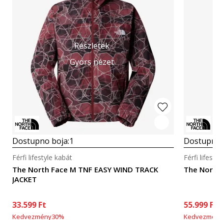
Részletek
Gyors nézet
Dostupno boja:
1
Dostupno
Férfi lifestyle kabát
Férfi lifest
The North Face M TNF EASY WIND TRACK
The Nort
JACKET
33.599
Ft
55.999
Ft
Kedvezmény
30
%
Kedvezmén