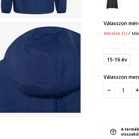
Válasszon mér
Méretek EU
Mér
3-4 év
5-6 
15-16 év
Válasszon men
A termék
visszakü