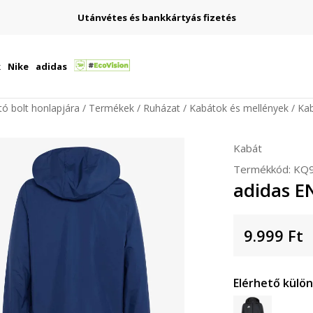
Utánvétes és bankkártyás fizetés
k
Nike
adidas
ító bolt honlapjára
Termékek
Ruházat
Kabátok és mellények
Ka
Kabát
Termékkód:
KQ
adidas E
9.999
Ft
Elérhető külö