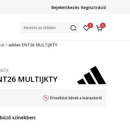
Lépj velünk kapcsolatba
Bejelentkezés
Regisztráció
online@sport-vision.hu
Mun
0
0
Keresés az oldalon
bát
adidas ENT26 MULTIJKTY
9073
NT26 MULTIJKTY
Értesítést kérek a leárazásról
nböző színekben: