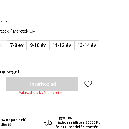
etet:
etek
Méretek CM
év
7-8 év
9-10 év
11-12 év
13-14 év
nyiséget:
Kosárhoz ad
Válaszd ki a kívánt méretet
Ingyenes
 14 napon belül
házhozszállítás 30000 Ft
ldhető
feletti rendelés esetén