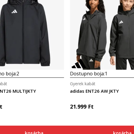
o boja:
2
Dostupno boja:
1
abát
Gyerek kabát
ENT26 MULTIJKTY
adidas ENT26 AW JKTY
t
21.999
Ft
kosárba
kosárba