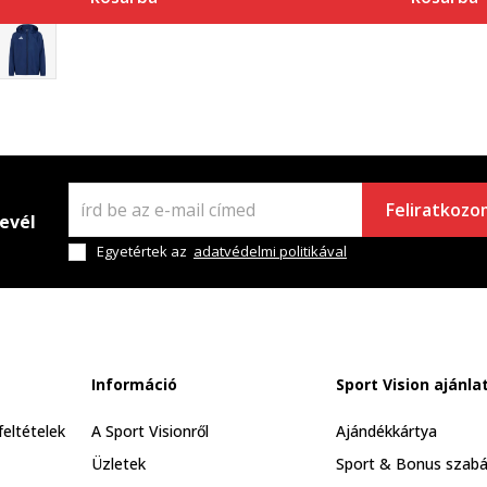
Feliratkozo
levél
Egyetértek az
adatvédelmi politikával
Információ
Sport Vision ajánla
feltételek
A Sport Visionről
Ajándékkártya
Üzletek
Sport & Bonus szabá