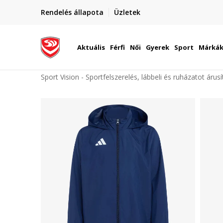
elünkre!
Rendelés állapota
Üzletek
Szállítás Magyarország területén
óinknak
Aktuális
Férfi
Női
Gyerek
Sport
Márká
Sport Vision - Sportfelszerelés, lábbeli és ruházatot árus