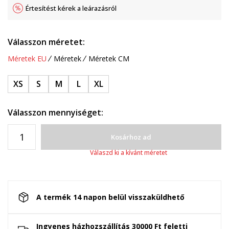
Értesítést kérek a leárazásról
Válasszon méretet:
Méretek EU
Méretek
Méretek CM
XS
S
M
L
XL
Válasszon mennyiséget:
Kosárhoz ad
Válaszd ki a kívánt méretet
A termék 14 napon belül visszaküldhető
Ingyenes házhozszállítás 30000 Ft feletti