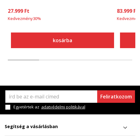
27.999
Ft
83.999
Ft
Kedvezmény
30
%
Kedvezmén
kosárba
Feliratkozom
Egyetértek az
adatvédelmi politikával
Segítség a vásárlásban