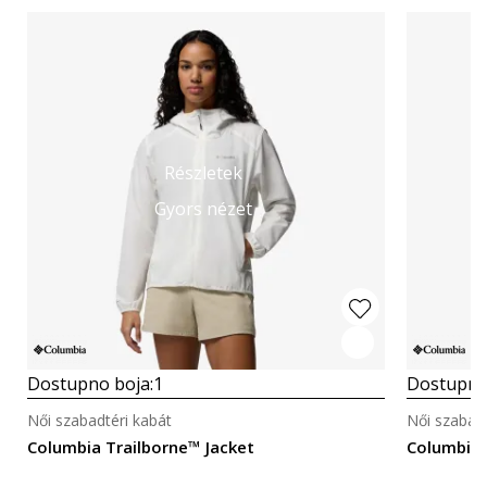
Részletek
Gyors nézet
Dostupno boja:
1
Dostupno
Női szabadtéri kabát
Női szabadt
Columbia Trailborne™ Jacket
Columbia 