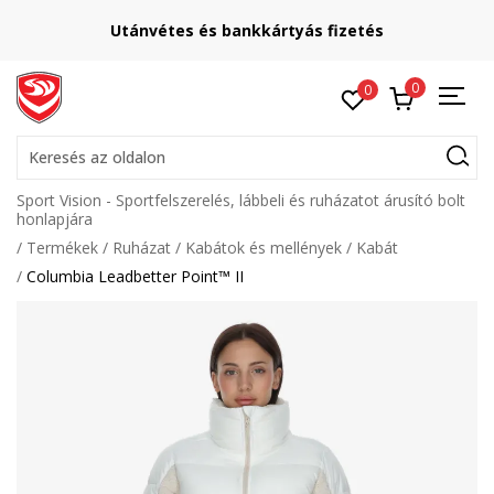
Utánvétes és bankkártyás fizetés
0
0
Keresés az oldalon
Sport Vision - Sportfelszerelés, lábbeli és ruházatot árusító bolt
honlapjára
Termékek
Ruházat
Kabátok és mellények
Kabát
Columbia Leadbetter Point™ II