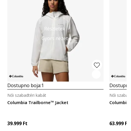
Részletek
Gyors nézet
Dostupno boja:
1
Dostupno
Női szabadtéri kabát
Női szabadt
Columbia Trailborne™ Jacket
Columbia 
39.999
Ft
63.999
Ft