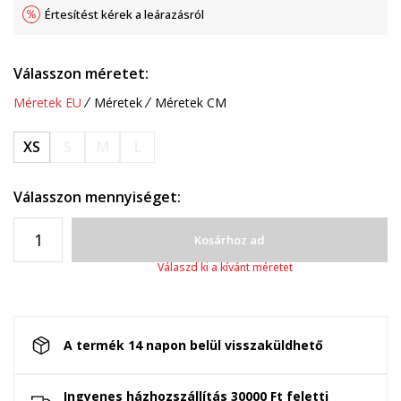
Értesítést kérek a leárazásról
Válasszon méretet:
Méretek EU
Méretek
Méretek CM
XS
S
M
L
Válasszon mennyiséget:
Kosárhoz ad
Válaszd ki a kívánt méretet
A termék 14 napon belül visszaküldhető
Ingyenes házhozszállítás 30000 Ft feletti