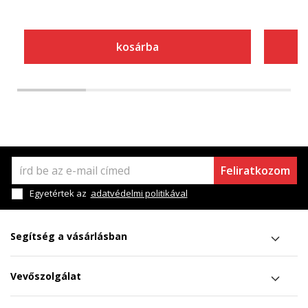
kosárba
Feliratkozom
Egyetértek az
adatvédelmi politikával
Segítség a vásárlásban
Vevőszolgálat