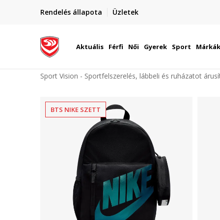
elünkre!
Rendelés állapota
Üzletek
Szállítás Magyarország területén
óinknak
Aktuális
Férfi
Női
Gyerek
Sport
Márká
Sport Vision - Sportfelszerelés, lábbeli és ruházatot árus
BTS NIKE SZETT