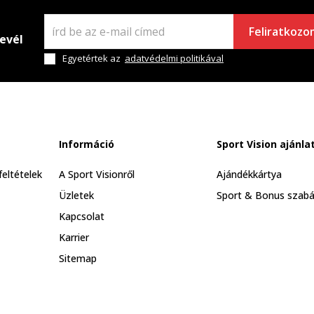
Feliratkozo
levél
Egyetértek az
adatvédelmi politikával
Információ
Sport Vision ajánla
feltételek
A Sport Visionről
Ajándékkártya
Üzletek
Sport & Bonus szabá
Kapcsolat
Karrier
Sitemap