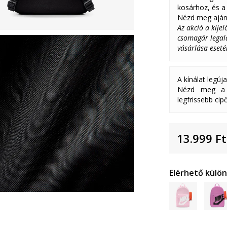
kosárhoz, és a 
Nézd meg aján
Az akció a kije
csomagár legalá
vásárlása eseté
A kínálat legúj
Nézd meg a k
legfrissebb cipő
13.999
Ft
Elérhető külö