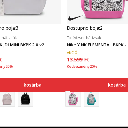
o boja:
3
Dostupno boja:
2
 hátizsák
Tinédzser hátizsák
K JDI MINI BKPK 2.0 v2
Nike Y NK ELEMENTAL BKPK -
AKCIÓ
t
13.599
Ft
ény
20
%
Kedvezmény
20
%
kosárba
kosárba