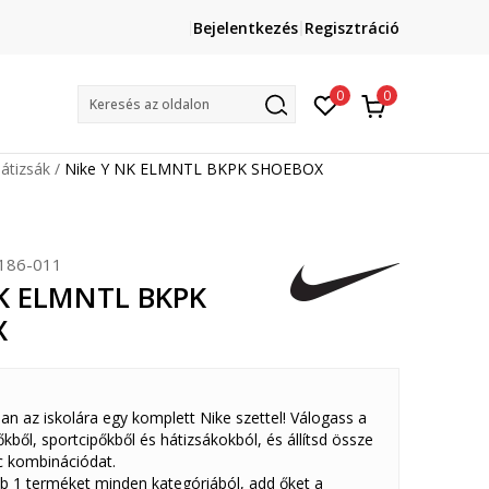
Lépj velünk kapcsolatba
Bejelentkezés
Regisztráció
online@sport-vision.hu
Mun
0
0
Keresés az oldalon
átizsák
Nike Y NK ELMNTL BKPK SHOEBOX
186-011
NK ELMNTL BKPK
X
san az iskolára egy komplett Nike szettel! Válogass a
tőkből, sportcipőkből és hátizsákokból, és állítsd össze
c kombinációdat.
bb 1 terméket minden kategóriából, add őket a