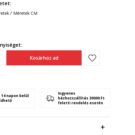
etet:
etek
Méretek CM
nyiséget:
Kosárhoz ad
Ingyenes
 14 napon belül
házhozszállítás 30000 Ft
ldhető
feletti rendelés esetén