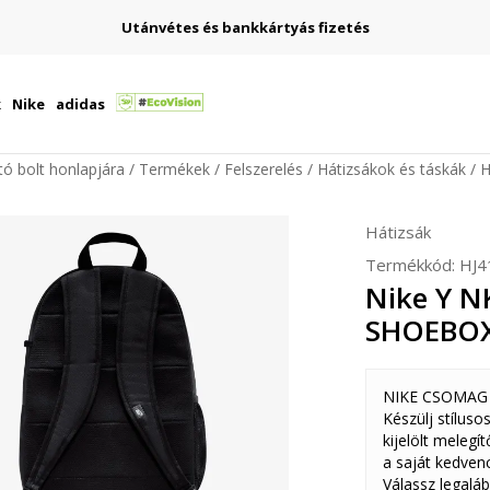
Utánvétes és bankkártyás fizetés
k
Nike
adidas
ító bolt honlapjára
Termékek
Felszerelés
Hátizsákok és táskák
H
Hátizsák
Termékkód:
HJ4
Nike Y 
SHOEBO
NIKE CSOMAG
Készülj stíluso
kijelölt melegí
a saját kedven
Válassz legalá