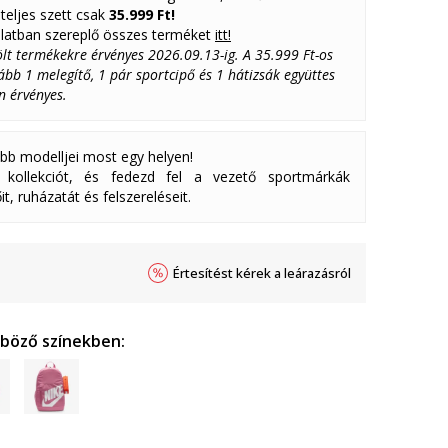
teljes szett csak
35.999 Ft!
latban szereplő összes terméket
itt!
lölt termékekre érvényes 2026.09.13-ig. A 35.999 Ft-os
bb 1 melegítő, 1 pár sportcipő és 1 hátizsák együttes
n érvényes.
abb modelljei most egy helyen!
ollekciót, és fedezd fel a vezető sportmárkák
it, ruházatát és felszereléseit.
Értesítést kérek a leárazásról
nböző színekben: