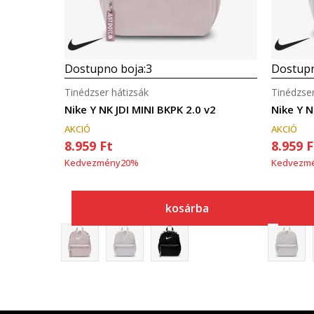
Dostupno boja:
3
Dostupn
Tinédzser hátizsák
Tinédzser
Nike Y NK JDI MINI BKPK 2.0 v2
Nike Y N
AKCIÓ
AKCIÓ
8.959
Ft
8.959
F
Kedvezmény
20
%
Kedvezm
kosárba