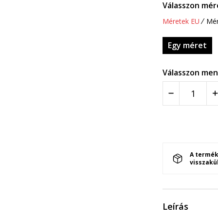
Válasszon mér
Méretek EU
Mér
Egy méret
Válasszon men
A termék
visszakü
Leírás