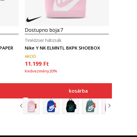
Dostupno boja:
7
Tinédzser hátizsák
 PAPER
Nike Y NK ELMNTL BKPK SHOEBOX
AKCIÓ
11.199
Ft
Kedvezmény
20
%
kosárba