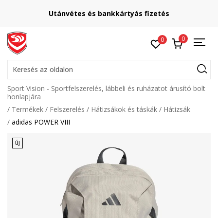
Utánvétes és bankkártyás fizetés
0
0
Keresés az oldalon
Sport Vision - Sportfelszerelés, lábbeli és ruházatot árusító bolt
honlapjára
Termékek
Felszerelés
Hátizsákok és táskák
Hátizsák
adidas POWER VIII
ÚJ